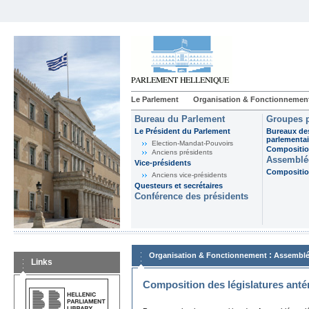
Le Parlement
Organisation & Fonctionnemen
Bureau du Parlement
Groupes p
Le Président du Parlement
Bureaux de
parlementai
Election-Mandat-Pouvoirs
Composition
Anciens présidents
Assemblée
Vice-présidents
Composition
Anciens vice-présidents
Questeurs et secrétaires
Conférence des présidents
:
Organisation & Fonctionnement
Assemblé
Links
Composition des législatures anté