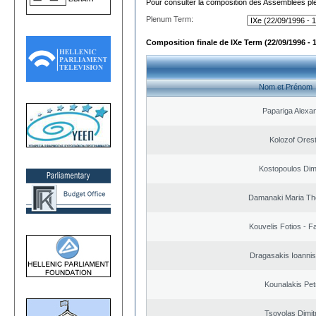
Pour consulter la composition des Assemblées plé
Plenum Term:
Composition finale de IXe Term (22/09/1996 - 
Nom et Prénom
Papariga Alexa
Kolozof Orest
Kostopoulos Dimi
Damanaki Maria Th
Kouvelis Fotios - F
Dragasakis Ioannis
Kounalakis Pet
Tsovolas Dimit