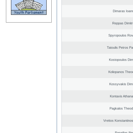
Dimaras Ioann
Reppas Dimitr
Spyropoulos Rov
Tatoulis Petros Pa
Kostopoulos Dimi
Koliopanos Theo
Kossyvakis Dimi
Kontaxis Athana
Pagkalos Theod
Vrettos Konstantinos
Papailias Ilia