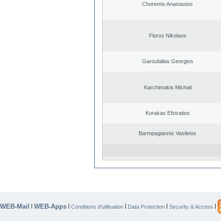
Choremis Anastasios
Floros Nikolaos
Garoufalias Georgios
Karchimakis Michail
Korakas Efstratios
Barmpagiannis Vasileios
WEB-Mail
WEB-Apps
|
|
|
|
|
Conditions d’utilisation
Data Protection
Security & Access