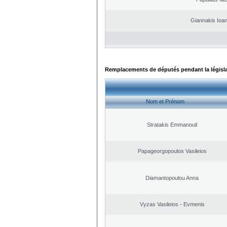
Giannakis Ioan
Remplacements de députés pendant la législ
Nom et Prénom
Stratakis Emmanouil
Papageorgopoulos Vasileios
Diamantopoulou Anna
Vyzas Vasileios - Evmenis