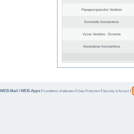
Papageorgopoulos Vasileios
Evmoiridis Konstantinos
Vyzas Vasileios - Evmenis
Karampinas Konstantinos
WEB-Mail
WEB-Apps
|
|
|
|
|
Conditions d’utilisation
Data Protection
Security & Access