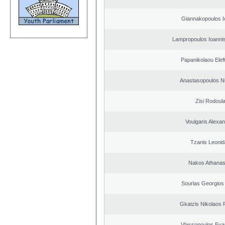
Giannakopoulos I
Lampropoulos Ioannis
Papanikolaou Elef
Anastasopoulos N
Zisi Rodoul
Voulgaris Alexa
Tzanis Leoni
Nakos Athanas
Sourlas Georgios 
Gkatzis Nikolaos F
Vlassopoulos Eva