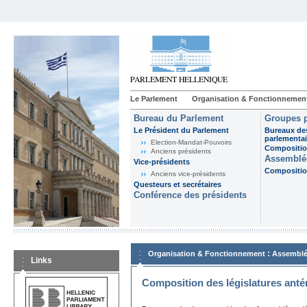
Le Parlement
Organisation & Fonctionnemen
Bureau du Parlement
Groupes p
Le Président du Parlement
Bureaux de
parlementai
Election-Mandat-Pouvoirs
Composition
Anciens présidents
Assemblée
Vice-présidents
Composition
Anciens vice-présidents
Questeurs et secrétaires
Conférence des présidents
:
Organisation & Fonctionnement
Assemblé
Links
Composition des législatures anté