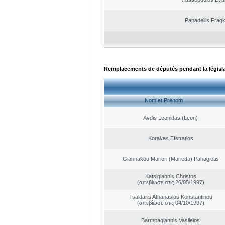
Papadellis Fragk
Remplacements de députés pendant la législ
Nom et Prénom
Avdis Leonidas (Leon)
Korakas Efstratios
Giannakou Mariori (Marietta) Panagiotis
Katsigiannis Christos
(απεβίωσε στις 26/05/1997)
Tsaldaris Athanasios Konstantinou
(απεβίωσε στις 04/10/1997)
Barmpagiannis Vasileios