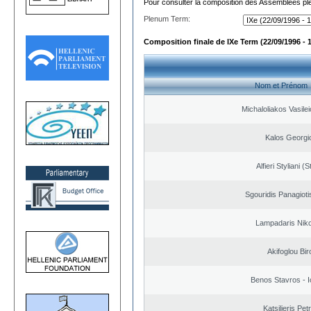
Pour consulter la composition des Assemblées plé
Plenum Term:
Composition finale de IXe Term (22/09/1996 - 
Nom et Prénom
Michaloliakos Vasilei
Kalos Georgi
Alfieri Styliani (S
Sgouridis Panagioti
Lampadaris Nik
Akifoglou Bir
Benos Stavros - I
Katsilieris Pet