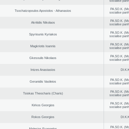
socialise panh
PA.SO.K. (M
Tsochatzopoulos Apostolos - Athanasios
socialise panh
PA.SO.K. (M
Akritidis Nikolaos
socialise panh
PA.SO.K. (M
Spyriounis Kyriakos
socialise panh
PA.SO.K. (M
Magkriotis Ioannis
socialise panh
PA.SO.K. (M
Gkesoulis Nikolaos
socialise panh
Intzes Anastasios
DI.K.K
PA.SO.K. (M
Geranidis Vasileios
socialise panh
PA.SO.K. (M
Tsiokas Theocharis (Charis)
socialise panh
PA.SO.K. (M
Kirkos Georgios
socialise panh
Rokos Georgios
DI.K.K
PA.SO.K. (M
Malesios Evangelos