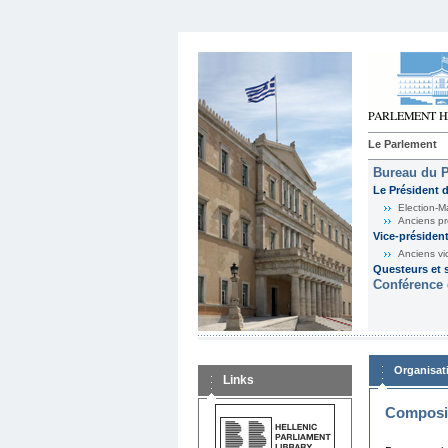
Le Parlement
Bureau du 
Le Président 
Election-M
Anciens pr
Vice-présiden
Anciens vi
Questeurs et s
Conférence 
Organisat
Links
Composit