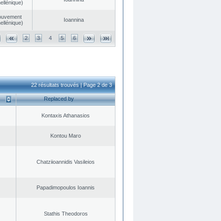
ellénique)
ouvement
Ioannina
ellénique)
2
3
4
5
6
22 résultats trouvés | Page 2 de 3
Replaced by
Kontaxis Athanasios
Kontou Maro
Chatziioannidis Vasileios
Papadimopoulos Ioannis
Stathis Theodoros