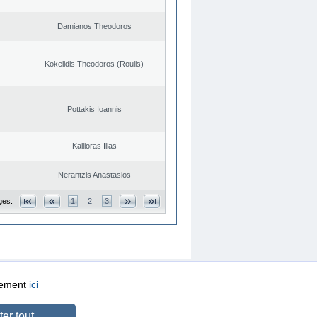
Damianos Theodoros
Kokelidis Theodoros (Roulis)
Pottakis Ioannis
Kallioras Ilias
Nerantzis Anastasios
ges:
1
2
3
quement
ici
CREATED BY
DOPE STUDIO
er tout