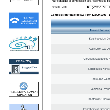
Pour consulter la composition des Assemblées plé
Plenum Term:
Composition finale de IXe Term (22/09/1996 - 
Nom et Prénom
Katsikopoulos Dim
Koutsogiorgas Dim
Chrysanthakopoulos 
Spiliopoulos Konst
Tsafoulias Geor
Venizelos Evang
Kastanidis Chara
Papathemelis Styliano