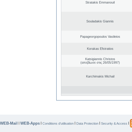
Stratakis Emmanouil
Souladakis Giannis
Papageorgopoulos Vasileios
Korakas Efstratios
Katsigiannis Christos
(απεβίωσε στις 26/05/1997)
Karchimakis Michail
WEB-Mail
WEB-Apps
|
|
|
|
|
Conditions d’utilisation
Data Protection
Security & Access