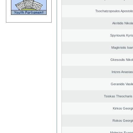
Tsochatzopoulos Apostolo
Akritidis Nikol
Spyriounis Kyri
Magkriotis Ioa
Gkesoulis Niko
Intzes Anastas
Geranidis Vasil
Tsiokas Theocharis 
Kirkos Georgi
Rokos Georgi
Malesios Evang