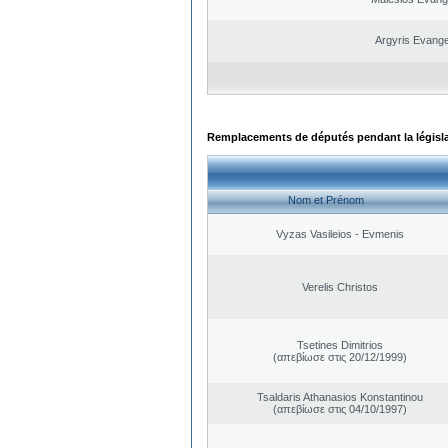
Argyris Evange
Remplacements de députés pendant la législ
Nom et Prénom
Vyzas Vasileios - Evmenis
Verelis Christos
Tsetines Dimitrios
(απεβίωσε στις 20/12/1999)
Tsaldaris Athanasios Konstantinou
(απεβίωσε στις 04/10/1997)