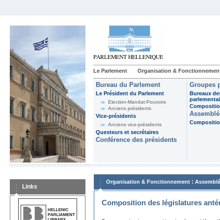
Le Parlement
Organisation & Fonctionnemen
Bureau du Parlement
Groupes p
Le Président du Parlement
Bureaux de
parlementai
Election-Mandat-Pouvoirs
Composition
Anciens présidents
Assemblée
Vice-présidents
Composition
Anciens vice-présidents
Questeurs et secrétaires
Conférence des présidents
:
Organisation & Fonctionnement
Assemblé
Links
Composition des législatures anté