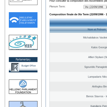
Pour consulter la composition des Assemblées plé
Plenum Term:
Composition finale de IXe Term (22/09/1996 - 
Nom et Prénom
Michaloliakos Vasilei
Kalos Georgi
Alfieri Styliani (S
Sgouridis Panagioti
Lampadaris Nik
Akifoglou Bir
Benos Stavros - I
Katsilieris Pet