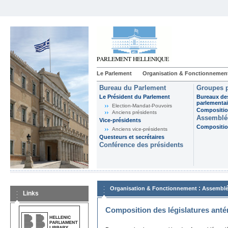
Le Parlement
Organisation & Fonctionnemen
Bureau du Parlement
Groupes p
Le Président du Parlement
Bureaux de
parlementai
Election-Mandat-Pouvoirs
Composition
Anciens présidents
Assemblée
Vice-présidents
Composition
Anciens vice-présidents
Questeurs et secrétaires
Conférence des présidents
:
Organisation & Fonctionnement
Assemblé
Links
Composition des législatures anté