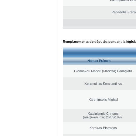
Papadellis Fragk
Remplacements de députés pendant la législ
Nom et Prénom
Giannakou Mariori (Marietta) Panagiotis
Karampinas Konstantinos
Karchimakis Michail
Katsigiannis Christos
(απεβίωσε στις 26/05/1997)
Korakas Efstratios