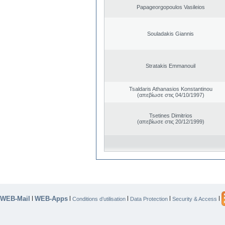
Papageorgopoulos Vasileios
Souladakis Giannis
Stratakis Emmanouil
Tsaldaris Athanasios Konstantinou
(απεβίωσε στις 04/10/1997)
Tsetines Dimitrios
(απεβίωσε στις 20/12/1999)
WEB-Mail
WEB-Apps
|
|
|
|
|
Conditions d’utilisation
Data Protection
Security & Access