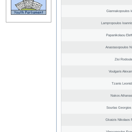
Giannakopoulos I
Lampropoulos Ioannis
Papanikolaou Elef
Anastasopoulos N
Zisi Rodoul
Voulgaris Alexa
Tzanis Leoni
Nakos Athanas
Sourlas Georgios 
Gkatzis Nikolaos F
Vlassopoulos Eva