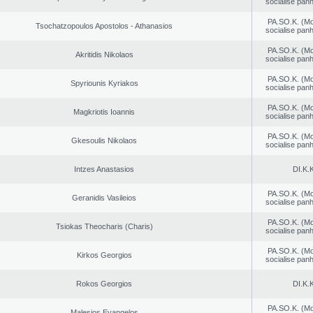
socialise panh
PA.SO.K. (M
Tsochatzopoulos Apostolos - Athanasios
socialise panh
PA.SO.K. (M
Akritidis Nikolaos
socialise panh
PA.SO.K. (M
Spyriounis Kyriakos
socialise panh
PA.SO.K. (M
Magkriotis Ioannis
socialise panh
PA.SO.K. (M
Gkesoulis Nikolaos
socialise panh
Intzes Anastasios
DI.K.K
PA.SO.K. (M
Geranidis Vasileios
socialise panh
PA.SO.K. (M
Tsiokas Theocharis (Charis)
socialise panh
PA.SO.K. (M
Kirkos Georgios
socialise panh
Rokos Georgios
DI.K.K
PA.SO.K. (M
Malesios Evangelos