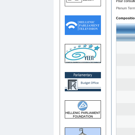
Pour consult
Plenum Term
Composition 