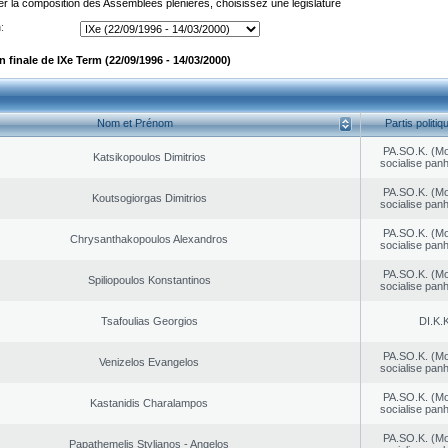
er la composition des Assemblées plénières, choisissez une législature
:
finale de IXe Term (22/09/1996 - 14/03/2000)
Nom et Prénom
Partis politiq
PA.SO.K. (M
Katsikopoulos Dimitrios
socialise panh
PA.SO.K. (M
Koutsogiorgas Dimitrios
socialise panh
PA.SO.K. (M
Chrysanthakopoulos Alexandros
socialise panh
PA.SO.K. (M
Spiliopoulos Konstantinos
socialise panh
Tsafoulias Georgios
DI.K.K
PA.SO.K. (M
Venizelos Evangelos
socialise panh
PA.SO.K. (M
Kastanidis Charalampos
socialise panh
PA.SO.K. (M
Papathemelis Stylianos - Angelos