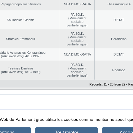
Papageorgopoulos Vasileios
NEA DΙMOKRATIA
Thessalonique A
PA.SO.K.
(Mouvement
Souladakis Giannis
D’ETAT
socialise
panhellénique)
PA.SO.K.
(Mouvement
Stratakis Emmanouil
Herakleion
socialise
panhellénique)
aldaris Athanasios Konstantinou
NEA DΙMOKRATIA
D’ETAT
(απεβίωσε στις 04/10/1997)
PA.SO.K.
Tsetines Dimitrios
(Mouvement
Rhodope
(απεβίωσε στις 20/12/1999)
socialise
panhellénique)
Records: 11 - 20 from 22 - Pa
|
|
ta Protection
Security & Access
l Web du Parlement grec utilise les cookies comme mentionné spécifi
options
Tout rejeter
Accept