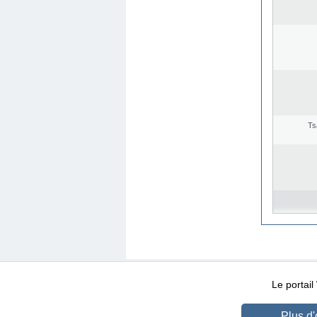
Ts
WEB-Mail
WEB-Apps
|
|
|
Conditions d’utilisation
Da
Le portai
Plus d'