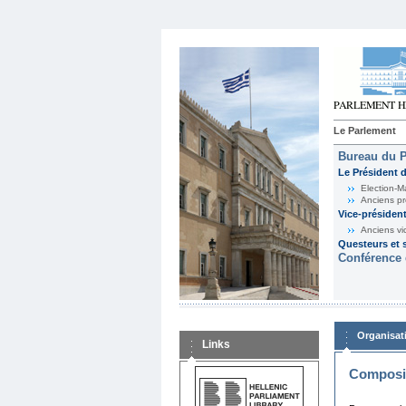
Le Parlement
Bureau du 
Le Président 
Election-M
Anciens pr
Vice-présiden
Anciens vi
Questeurs et s
Conférence 
Organisat
Links
Composit