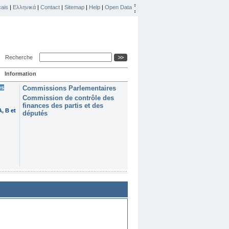
ais
|
Ελληνικά
|
Contact
|
Sitemap
|
Help
|
Open Data
Recherche
Information
es
Commissions Parlementaires
Commission de contrôle des
finances des partis et des
, B et
députés