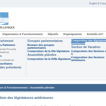
English
|
Franç
Organisation & Fonctionnement
Députés
Organigramme
Activités int'l
Parlement
Groupes parlementaires
Composition des législatur
antérieures
du Parlement
Bureaux des groupes
Section de Vacation
parlementaires
andat-Pouvoirs
Composition de la XXe législature
Composition des Sections A
ésidents
C
Assemblée plénière
ts
Composition des Sections
Composition de la XVIIe législature
ce-présidents
antérieures
ecrétaires
des présidents
:
ion & Fonctionnement
Assemblée plénière
ion des législatures antérieures