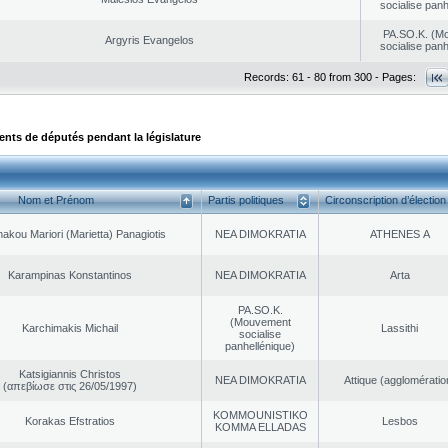
socialise panh
PA.SO.K. (M
Argyris Evangelos
socialise panh
Records: 61 - 80 from 300 - Pages:
ts de députés pendant la législature
Nom et Prénom
Partis politiques
Circonscription d’élection
akou Mariori (Marietta) Panagiotis
NEA DΙMOKRATIA
ATHENES Α
Karampinas Konstantinos
NEA DΙMOKRATIA
Arta
PA.SO.K.
(Mouvement
Karchimakis Michail
Lassithi
socialise
panhellénique)
Katsigiannis Christos
NEA DΙMOKRATIA
Αttique (agglomératio
(απεβίωσε στις 26/05/1997)
KOMMOUNISTIKO
Korakas Efstratios
Lesbos
KOMMA ELLADAS