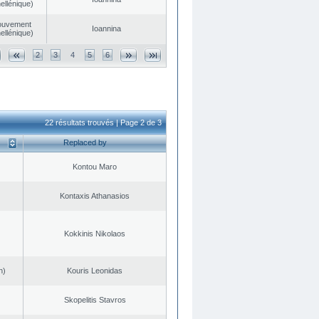
ellénique)
ouvement
Ioannina
ellénique)
2
3
4
5
6
22 résultats trouvés | Page 2 de 3
Replaced by
Kontou Maro
Kontaxis Athanasios
Kokkinis Nikolaos
n)
Kouris Leonidas
Skopelitis Stavros