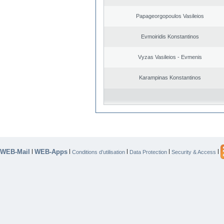
Papageorgopoulos Vasileios
Evmoiridis Konstantinos
Vyzas Vasileios - Evmenis
Karampinas Konstantinos
WEB-Mail
WEB-Apps
|
|
|
|
|
Conditions d’utilisation
Data Protection
Security & Access