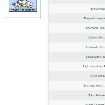
Evert Miltiad
Karamanlis Konsta
Psomiadis Panag
Orfanos Georg
Tzitzikostas Geo
Salagkoudis Geo
Regkouzas Adam Pa
Fousas Anton
Markogiannakis Ch
Nakos Athanas
Sourlas Georgios 