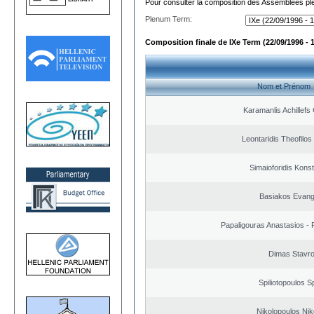
Pour consulter la composition des Assemblées plé
Plenum Term:
Composition finale de IXe Term (22/09/1996 - 
Nom et Prénom
Karamanlis Achillefs
Leontaridis Theofilo
Simaioforidis Kons
Basiakos Evang
Papaligouras Anastasios - 
Dimas Stavr
Spiliotopoulos Sp
Nikolopoulos Nik