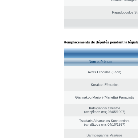
Papadopoulos St
Remplacements de députés pendant la législ
Nom et Prénom
Avdis Leonidas (Leon)
Korakas Efstratios
Giannakou Mariori (Marietta) Panagiotis
Katsigiannis Christos
(απεβίωσε στις 26/05/1997)
Tsaldaris Athanasios Konstantinou
(απεβίωσε στις 04/10/1997)
Barmpagiannis Vasileios