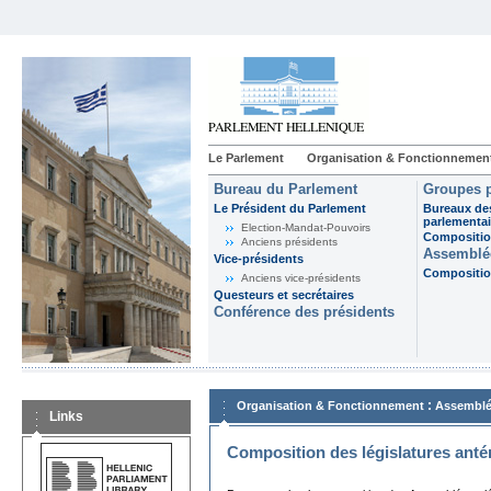
Le Parlement
Organisation & Fonctionnemen
Bureau du Parlement
Groupes p
Le Président du Parlement
Bureaux de
parlementai
Election-Mandat-Pouvoirs
Composition
Anciens présidents
Assemblée
Vice-présidents
Composition
Anciens vice-présidents
Questeurs et secrétaires
Conférence des présidents
:
Organisation & Fonctionnement
Assemblé
Links
Composition des législatures anté