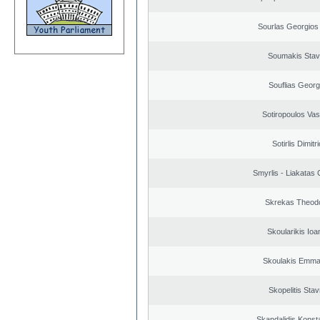
Sourlas Georgios 
Soumakis Stav
Souflias Georg
Sotiropoulos Vasi
Sotirlis Dimitr
Smyrlis - Liakatas 
Skrekas Theod
Skoularikis Ioa
Skoulakis Emma
Skopelitis Stav
Skandalidis Konst