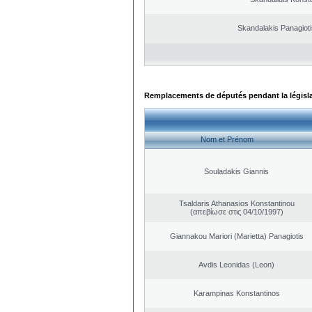
Skandalakis Panagioti
Remplacements de députés pendant la législ
Nom et Prénom
Souladakis Giannis
Tsaldaris Athanasios Konstantinou
(απεβίωσε στις 04/10/1997)
Giannakou Mariori (Marietta) Panagiotis
Avdis Leonidas (Leon)
Karampinas Konstantinos