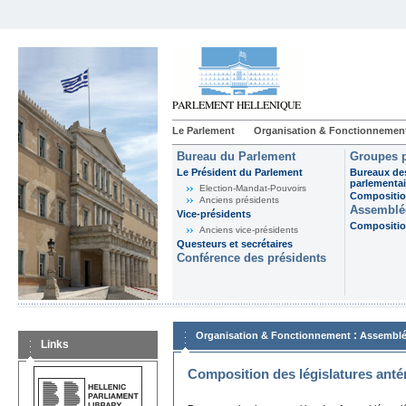
Le Parlement
Organisation & Fonctionnemen
Bureau du Parlement
Groupes p
Le Président du Parlement
Bureaux de
parlementai
Election-Mandat-Pouvoirs
Composition
Anciens présidents
Assemblée
Vice-présidents
Composition
Anciens vice-présidents
Questeurs et secrétaires
Conférence des présidents
:
Organisation & Fonctionnement
Assemblé
Links
Composition des législatures anté