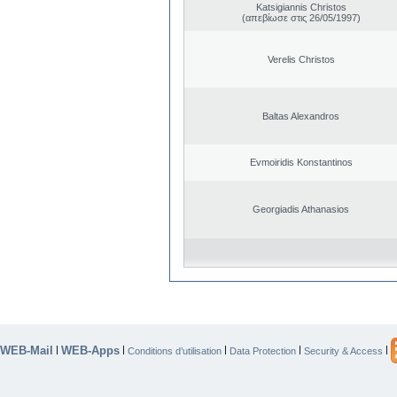
Katsigiannis Christos
(απεβίωσε στις 26/05/1997)
Verelis Christos
Baltas Alexandros
Evmoiridis Konstantinos
Georgiadis Athanasios
WEB-Mail
WEB-Apps
|
|
|
|
|
Conditions d’utilisation
Data Protection
Security & Access