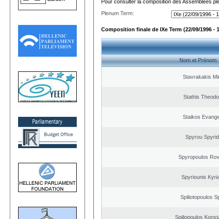
Pour consulter la composition des Assemblées plé
Plenum Term:
Composition finale de IXe Term (22/09/1996 - 
Nom et Prénom
Stavrakakis M
Stathis Theodo
Staikos Evang
Spyrou Spyri
Spyropoulos Rov
Spyriounis Kyri
Spiliotopoulos Sp
Spiliopoulos Konst