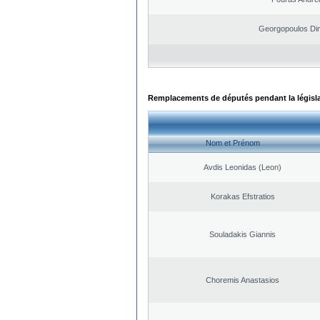
Georgopoulos Dim
Remplacements de députés pendant la législ
Nom et Prénom
Avdis Leonidas (Leon)
Korakas Efstratios
Souladakis Giannis
Choremis Anastasios