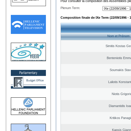
Pour consulter la composition des Assemblées plé
Plenum Term:
Composition finale de IXe Term (22/09/1996 - 
Nom et Prénom
Simitis Kostas Ge
Benteniotis Emma
Soumakis Stav
Laliotis Konstan
Niotis Grigori
Diamantidis Ioa
Kritikos Panagi
Kapsis Giann