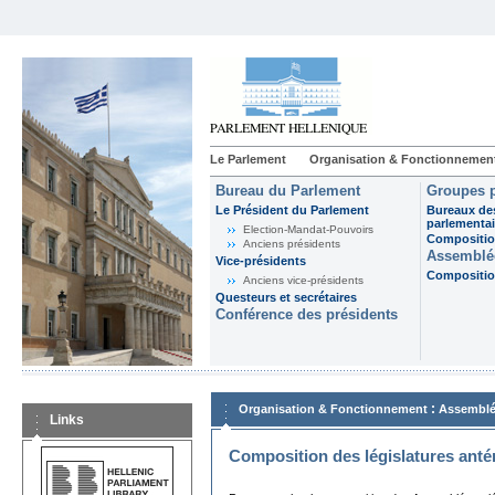
Le Parlement
Organisation & Fonctionnemen
Bureau du Parlement
Groupes p
Le Président du Parlement
Bureaux de
parlementai
Election-Mandat-Pouvoirs
Composition
Anciens présidents
Assemblée
Vice-présidents
Composition
Anciens vice-présidents
Questeurs et secrétaires
Conférence des présidents
:
Organisation & Fonctionnement
Assemblé
Links
Composition des législatures anté