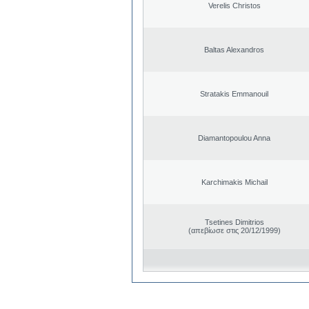
Verelis Christos
Baltas Alexandros
Stratakis Emmanouil
Diamantopoulou Anna
Karchimakis Michail
Tsetines Dimitrios
(απεβίωσε στις 20/12/1999)