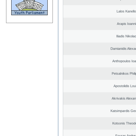
Lalos Kanell
Arapis Ioann
Iliadis Nikola
Damianidis Alexa
Anthopoulos Ioa
Petsalnikos Phil
Apostolidis Lo
Akrivakis Alexa
Katsimpardis Ge
Kotsonis Theod
Fouras Andre