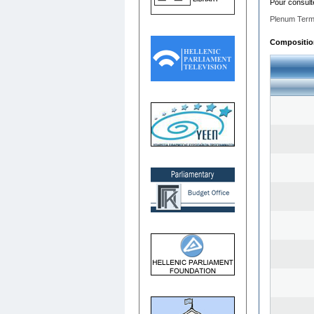
Pour consult
Plenum Term
Composition 