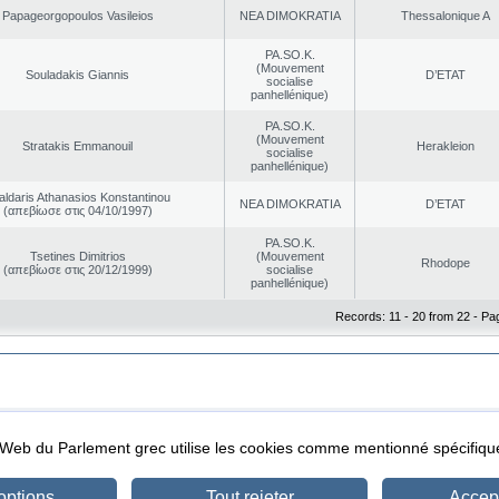
Papageorgopoulos Vasileios
NEA DΙMOKRATIA
Thessalonique A
PA.SO.K.
(Mouvement
Souladakis Giannis
D’ETAT
socialise
panhellénique)
PA.SO.K.
(Mouvement
Stratakis Emmanouil
Herakleion
socialise
panhellénique)
aldaris Athanasios Konstantinou
NEA DΙMOKRATIA
D’ETAT
(απεβίωσε στις 04/10/1997)
PA.SO.K.
Tsetines Dimitrios
(Mouvement
Rhodope
(απεβίωσε στις 20/12/1999)
socialise
panhellénique)
Records: 11 - 20 from 22 - Pa
|
|
ta Protection
Security & Access
l Web du Parlement grec utilise les cookies comme mentionné spécifi
options
Tout rejeter
Accept