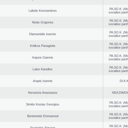
PA.SO.K. (M
Laliotis Konstantinos
socialise panh
PA.SO.K. (M
Niotis Grigorios
socialise panh
PA.SO.K. (M
Diamantidis Ioannis
socialise panh
PA.SO.K. (M
Kritikos Panagiotis
socialise panh
PA.SO.K. (M
Kapsis Giannis
socialise panh
PA.SO.K. (M
Lalos Kanellos
socialise panh
Arapis Ioannis
DI.K.K
Nerantzis Anastasios
NEA DΙMO
PA.SO.K. (M
Simitis Kostas Georgiou
socialise panh
PA.SO.K. (M
Benteniotis Emmanouil
socialise panh
PA.SO.K. (M
Soumakis Stavros