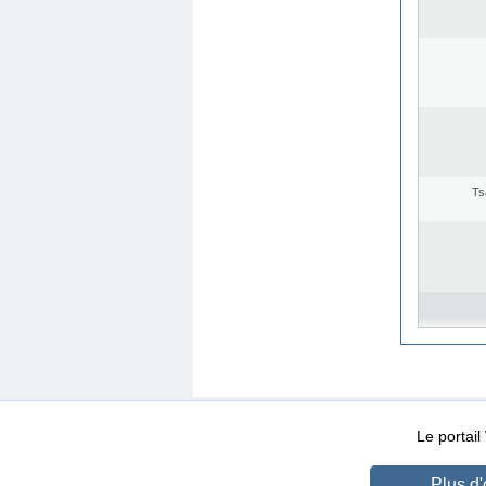
Ts
WEB-Mail
WEB-Apps
|
|
|
Conditions d’utilisation
Da
Le portai
Plus d'