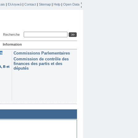
ais
|
Ελληνικά
|
Contact
|
Sitemap
|
Help
|
Open Data
Recherche
Information
es
Commissions Parlementaires
Commission de contrôle des
finances des partis et des
, B et
députés