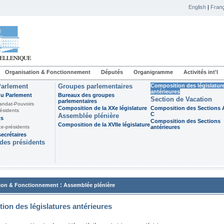
English
|
Franç
Organisation & Fonctionnement
Députés
Organigramme
Activités int'l
Parlement
Groupes parlementaires
Composition des législatur
antérieures
du Parlement
Bureaux des groupes
Section de Vacation
parlementaires
andat-Pouvoirs
Composition de la XXe législature
Composition des Sections A
ésidents
C
Assemblée plénière
ts
Composition des Sections
Composition de la XVIIe législature
ce-présidents
antérieures
ecrétaires
des présidents
:
ion & Fonctionnement
Assemblée plénière
ion des législatures antérieures