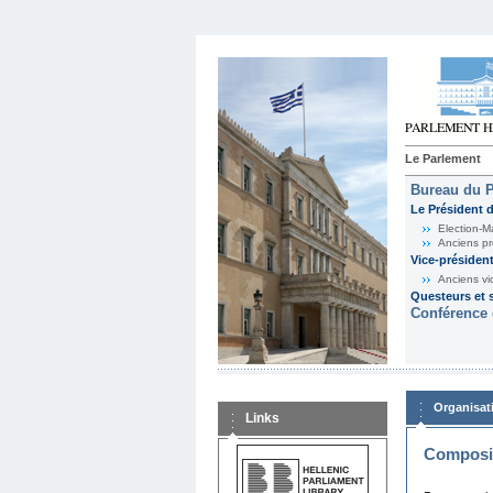
Le Parlement
Bureau du 
Le Président 
Election-M
Anciens pr
Vice-présiden
Anciens vi
Questeurs et s
Conférence 
Organisat
Links
Composit