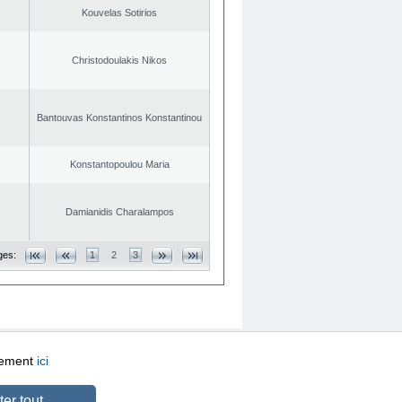
Kouvelas Sotirios
Christodoulakis Nikos
Bantouvas Konstantinos Konstantinou
Konstantopoulou Maria
Damianidis Charalampos
ges:
1
2
3
quement
ici
CREATED BY
DOPE STUDIO
er tout