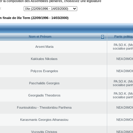
er la composition des Assemblées plénières, choisissez une législature
:
finale de IXe Term (22/09/1996 - 14/03/2000)
Nom et Prénom
Partis politiq
PA.SO.K. (M
Arseni Maria
socialise panh
Kakkalos Nikolaos
NEA DΙMO
Polyzos Evangelos
NEA DΙMO
PA.SO.K. (M
Paschalidis Georgios
socialise panh
PA.SO.K. (M
Georgiadis Theodoros
socialise panh
Fountoukidou - Theodoridou Parthena
NEA DΙMO
Karasmanis Georgios Athanasiou
NEA DΙMO
Vyzovitis Christos
NEA DΙMO