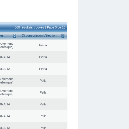
300 résultats trouvés | Page 3 de 15
ues
Circonscription d’élection
ouvement
Pieria
ellénique)
KRATIA
Pieria
KRATIA
Pieria
ouvement
Pella
ellénique)
ouvement
Pella
ellénique)
KRATIA
Pella
KRATIA
Pella
KRATIA
Pella