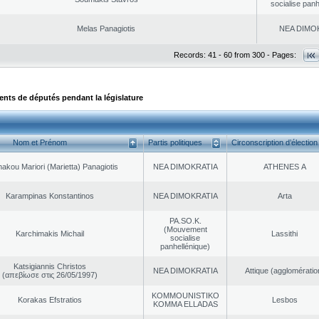
socialise panh
Melas Panagiotis
NEA DΙMO
Records: 41 - 60 from 300 - Pages:
ts de députés pendant la législature
Nom et Prénom
Partis politiques
Circonscription d’élection
akou Mariori (Marietta) Panagiotis
NEA DΙMOKRATIA
ATHENES Α
Karampinas Konstantinos
NEA DΙMOKRATIA
Arta
PA.SO.K.
(Mouvement
Karchimakis Michail
Lassithi
socialise
panhellénique)
Katsigiannis Christos
NEA DΙMOKRATIA
Αttique (agglomératio
(απεβίωσε στις 26/05/1997)
KOMMOUNISTIKO
Korakas Efstratios
Lesbos
KOMMA ELLADAS