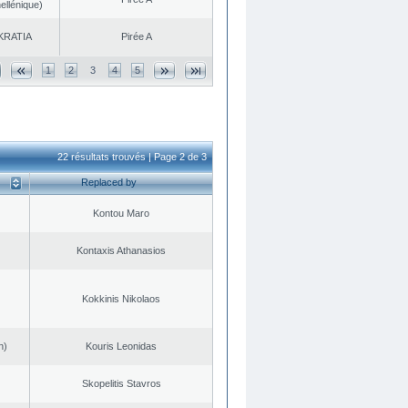
ellénique)
KRATIA
Pirée A
1
2
3
4
5
22 résultats trouvés | Page 2 de 3
Replaced by
Kontou Maro
Kontaxis Athanasios
Kokkinis Nikolaos
n)
Kouris Leonidas
Skopelitis Stavros