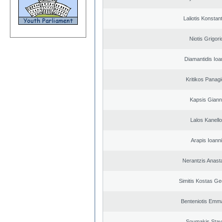
Laliotis Konstan
Niotis Grigori
Diamantidis Ioa
Kritikos Panagi
Kapsis Giann
Lalos Kanell
Arapis Ioann
Nerantzis Anast
Simitis Kostas Ge
Benteniotis Emma
Soumakis Stav