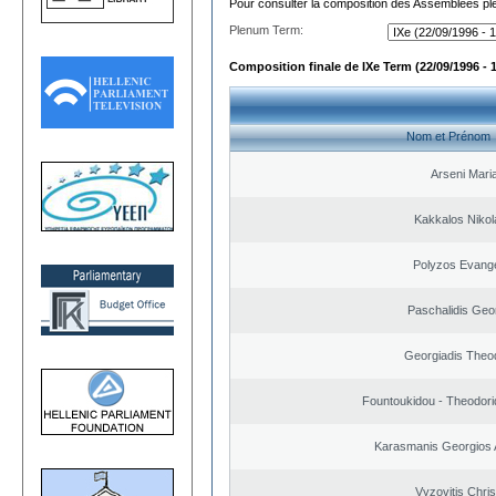
Pour consulter la composition des Assemblées plé
Plenum Term:
Composition finale de IXe Term (22/09/1996 - 
Nom et Prénom
Arseni Mari
Kakkalos Niko
Polyzos Evang
Paschalidis Geo
Georgiadis Theo
Fountoukidou - Theodori
Karasmanis Georgios 
Vyzovitis Chri