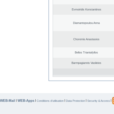
Evmoiridis Konstantinos
Diamantopoulou Anna
Choremis Anastasios
Bellos Triantafyllos
Barmpagiannis Vasileios
WEB-Mail
WEB-Apps
|
|
|
|
|
Conditions d’utilisation
Data Protection
Security & Access