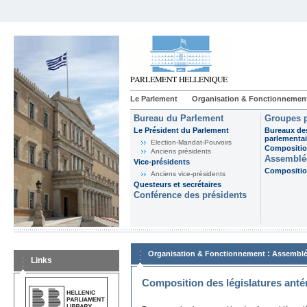
Le Parlement
Organisation & Fonctionnemen
Bureau du Parlement
Groupes p
Le Président du Parlement
Bureaux de
parlementai
Election-Mandat-Pouvoirs
Composition
Anciens présidents
Assemblée
Vice-présidents
Composition
Anciens vice-présidents
Questeurs et secrétaires
Conférence des présidents
:
Organisation & Fonctionnement
Assemblé
Links
Composition des législatures anté