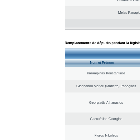
Melas Panagio
Remplacements de députés pendant la législ
Nom et Prénom
Karampinas Konstantinos
Giannakou Mariori (Marietta) Panagiotis
Georgiadis Athanasios
Garoufalias Georgios
Floros Nikolaos