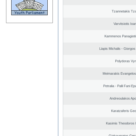
Tzannetakis Tz
Varvitsiotis Ioa
Kammenos Panagioti
Liapis Michalis - Giorgo
Polydoras Vy
Meimarakis Evangelos 
Petralia - Palli Fani 
Andreoulakos Apo
Karatzaferis Geo
Kasimis Theodoros P
Giakoumatos Ger