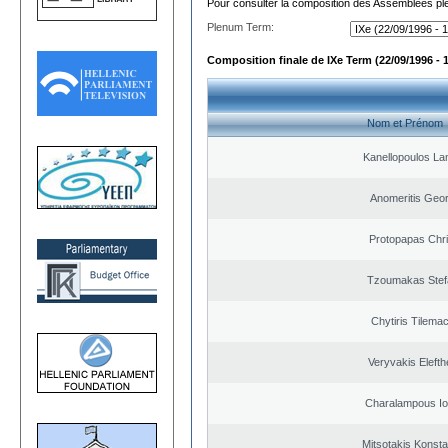
Pour consulter la composition des Assemblées plé
Plenum Term:
Composition finale de IXe Term (22/09/1996 - 
Nom et Prénom
Kanellopoulos L
Anomeritis Geor
Protopapas Chri
Tzoumakas Stef
Chytiris Tilema
Veryvakis Elefth
Charalampous Io
Mitsotakis Konsta