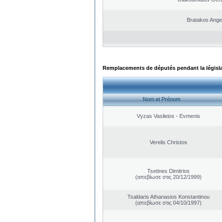
Bratakos Ange
Remplacements de députés pendant la législ
Nom et Prénom
Vyzas Vasileios - Evmenis
Verelis Christos
Tsetines Dimitrios
(απεβίωσε στις 20/12/1999)
Tsaldaris Athanasios Konstantinou
(απεβίωσε στις 04/10/1997)