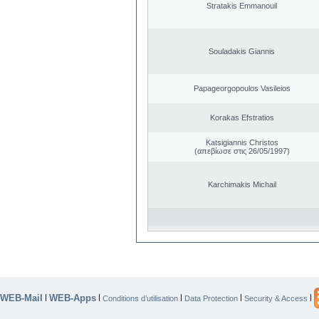
Stratakis Emmanouil
Souladakis Giannis
Papageorgopoulos Vasileios
Korakas Efstratios
Katsigiannis Christos
(απεβίωσε στις 26/05/1997)
Karchimakis Michail
WEB-Mail
WEB-Apps
|
|
|
|
|
Conditions d’utilisation
Data Protection
Security & Access