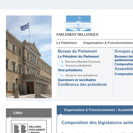
Le Parlement
Organisation & Fonctionnemen
Bureau du Parlement
Groupes p
Le Président du Parlement
Bureaux de
parlementai
Election-Mandat-Pouvoirs
Composition
Anciens présidents
Assemblée
Vice-présidents
Composition
Anciens vice-présidents
Questeurs et secrétaires
Conférence des présidents
:
Organisation & Fonctionnement
Assemblé
Links
Composition des législatures anté