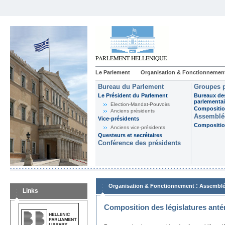
Le Parlement
Organisation & Fonctionnemen
Bureau du Parlement
Groupes p
Le Président du Parlement
Bureaux de
parlementai
Election-Mandat-Pouvoirs
Composition
Anciens présidents
Assemblée
Vice-présidents
Composition
Anciens vice-présidents
Questeurs et secrétaires
Conférence des présidents
:
Organisation & Fonctionnement
Assemblé
Links
Composition des législatures anté