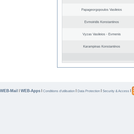
Papageorgopoulos Vasileios
Evmoiridis Konstantinos
Vyzas Vasileios - Evmenis
Karampinas Konstantinos
WEB-Mail
WEB-Apps
|
|
|
|
|
Conditions d’utilisation
Data Protection
Security & Access