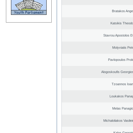
Bratakos Ange
Katsikis Theod
Stavrou Apostolos E
Molyviatis Pet
Pavlopoulos Pro
Alogoskoufis Georgio
Tzoannos Ioan
Loukakos Panag
Melas Panagio
Michaloliakos Vasilei
Kalos Georgi