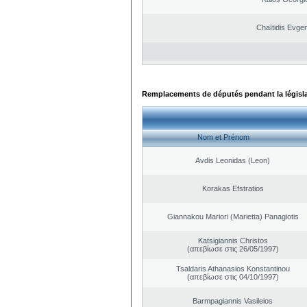
Chaïtidis Evge
Remplacements de députés pendant la législ
Nom et Prénom
Avdis Leonidas (Leon)
Korakas Efstratios
Giannakou Mariori (Marietta) Panagiotis
Katsigiannis Christos
(απεβίωσε στις 26/05/1997)
Tsaldaris Athanasios Konstantinou
(απεβίωσε στις 04/10/1997)
Barmpagiannis Vasileios