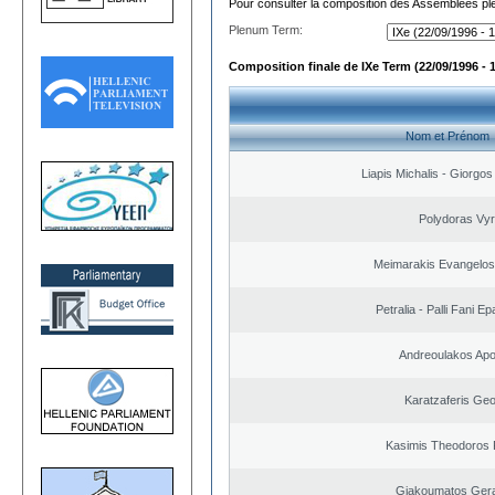
Pour consulter la composition des Assemblées plé
Plenum Term:
Composition finale de IXe Term (22/09/1996 - 
Nom et Prénom
Liapis Michalis - Giorgo
Polydoras Vy
Meimarakis Evangelos 
Petralia - Palli Fani 
Andreoulakos Apo
Karatzaferis Geo
Kasimis Theodoros P
Giakoumatos Ger