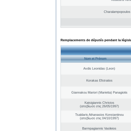
Charalampopoulos 
Remplacements de députés pendant la législ
Nom et Prénom
Avdis Leonidas (Leon)
Korakas Efstratios
Giannakou Mariori (Marietta) Panagiotis
Katsigiannis Christos
(απεβίωσε στις 26/05/1997)
Tsaldaris Athanasios Konstantinou
(απεβίωσε στις 04/10/1997)
Barmpagiannis Vasileios