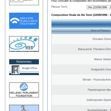
Pour consulter la composition des Assemblées plé
Plenum Term:
Composition finale de IXe Term (22/09/1996 - 
Nom et Prénom
Romaios Georg
Bakoyannis Theodora (Dor
Manos Stefan
Voulgarakis Geo
Benaki - Psarouda Ann
Papadongonas Ale
Zafeiropoulos Epam
Konstantopoulos - 