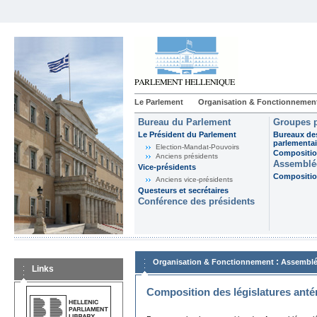
Le Parlement
Organisation & Fonctionnemen
Bureau du Parlement
Groupes p
Le Président du Parlement
Bureaux de
parlementai
Election-Mandat-Pouvoirs
Composition
Anciens présidents
Assemblée
Vice-présidents
Composition
Anciens vice-présidents
Questeurs et secrétaires
Conférence des présidents
:
Organisation & Fonctionnement
Assemblé
Links
Composition des législatures anté