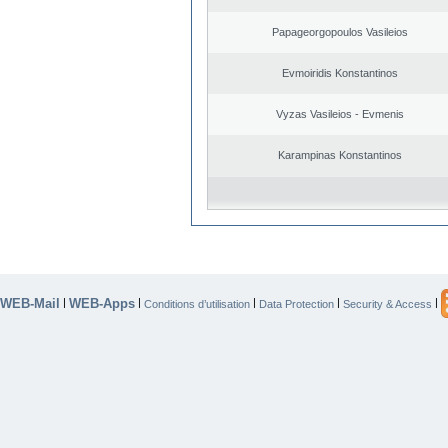
Papageorgopoulos Vasileios
Evmoiridis Konstantinos
Vyzas Vasileios - Evmenis
Karampinas Konstantinos
WEB-Mail
WEB-Apps
|
|
|
|
|
Conditions d’utilisation
Data Protection
Security & Access