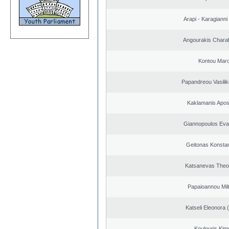
Arapi - Karagianni 
Angourakis Chara
Kontou Mar
Papandreou Vasilik
Kaklamanis Apos
Giannopoulos Eva
Geitonas Konstan
Katsanevas Theo
Papaioannou Milt
Katseli Eleonora 
Koulouris Kim