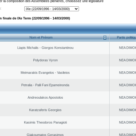
er la composition des Assemblées plénières, choisissez une législature
:
finale de IXe Term (22/09/1996 - 14/03/2000)
Nom et Prénom
Partis politiq
Liapis Michalis - Giorgos Konstantinou
NEA DΙMO
Polydoras Vyron
NEA DΙMO
Meimarakis Evangelos - Vasileios
NEA DΙMO
Petralia - Palli Fani Epameinonda
NEA DΙMO
Andreoulakos Apostolos
NEA DΙMO
Karatzaferis Georgios
NEA DΙMO
Kasimis Theodoros Panagioti
NEA DΙMO
Giakoumatos Gerasimos
NEA DΙMO