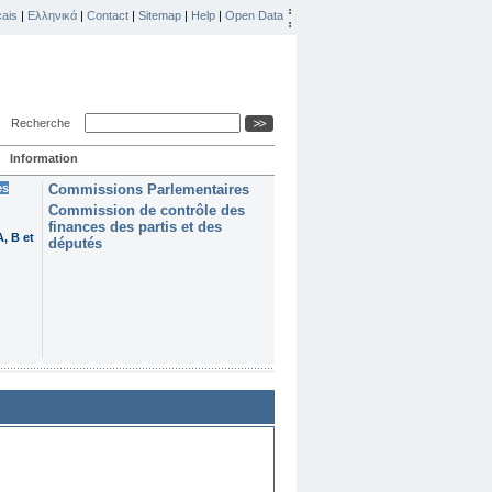
ais
|
Ελληνικά
|
Contact
|
Sitemap
|
Help
|
Open Data
Recherche
Information
es
Commissions Parlementaires
Commission de contrôle des
finances des partis et des
, B et
députés