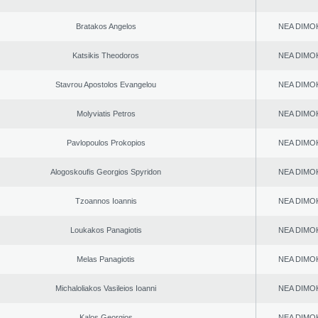
Bratakos Angelos
NEA DΙMO
Katsikis Theodoros
NEA DΙMO
Stavrou Apostolos Evangelou
NEA DΙMO
Molyviatis Petros
NEA DΙMO
Pavlopoulos Prokopios
NEA DΙMO
Alogoskoufis Georgios Spyridon
NEA DΙMO
Tzoannos Ioannis
NEA DΙMO
Loukakos Panagiotis
NEA DΙMO
Melas Panagiotis
NEA DΙMO
Michaloliakos Vasileios Ioanni
NEA DΙMO
Kalos Georgios
NEA DΙMO