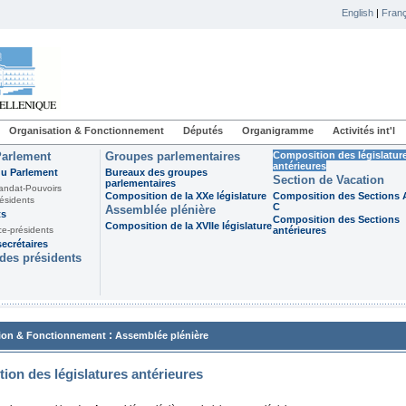
English
|
Franç
Organisation & Fonctionnement
Députés
Organigramme
Activités int'l
Parlement
Groupes parlementaires
Composition des législatur
antérieures
du Parlement
Bureaux des groupes
Section de Vacation
parlementaires
andat-Pouvoirs
Composition de la XXe législature
Composition des Sections A
ésidents
C
Assemblée plénière
ts
Composition des Sections
Composition de la XVIIe législature
ce-présidents
antérieures
ecrétaires
des présidents
:
ion & Fonctionnement
Assemblée plénière
ion des législatures antérieures