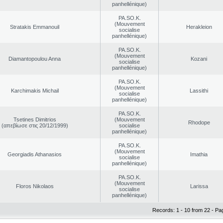
panhellénique)
PA.SO.K.
(Mouvement
Stratakis Emmanouil
Herakleion
socialise
panhellénique)
PA.SO.K.
(Mouvement
Diamantopoulou Anna
Kozani
socialise
panhellénique)
PA.SO.K.
(Mouvement
Karchimakis Michail
Lassithi
socialise
panhellénique)
PA.SO.K.
Tsetines Dimitrios
(Mouvement
Rhodope
(απεβίωσε στις 20/12/1999)
socialise
panhellénique)
PA.SO.K.
(Mouvement
Georgiadis Athanasios
Imathia
socialise
panhellénique)
PA.SO.K.
(Mouvement
Floros Nikolaos
Larissa
socialise
panhellénique)
Records: 1 - 10 from 22 - Pa