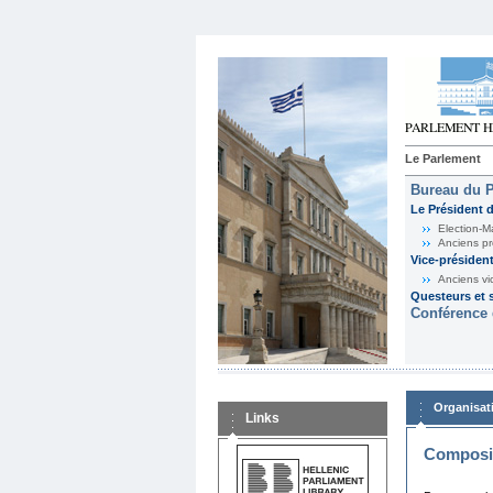
Le Parlement
Bureau du 
Le Président 
Election-M
Anciens pr
Vice-présiden
Anciens vi
Questeurs et s
Conférence 
Organisat
Links
Composit