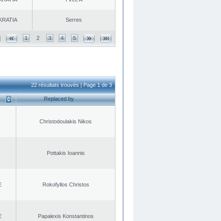
KRATIA
Serres
1
2
3
4
5
22 résultats trouvés | Page 1 de 3
Replaced by
Christodoulakis Nikos
Pottakis Ioannis
E
Rokofyllos Christos
E
Papalexis Konstantinos