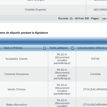
Chaïtidis Evgenios
NEA DΙMO
Records: 21 - 40 from 300 - Pages:
ts de députés pendant la législature
Nom et Prénom
Partis politiques
Circonscription d’élection
PA.SO.K.
(Mouvement
Souladakis Giannis
D’ETAT
socialise
panhellénique)
PA.SO.K.
(Mouvement
Choremis Anastasios
Corinthie
socialise
panhellénique)
PA.SO.K.
(Mouvement
Verelis Christos
EΤOLIEACARNANI
socialise
panhellénique)
PA.SO.K.
(Mouvement
Baltas Alexandros
EΤOLIEACARNANI
socialise