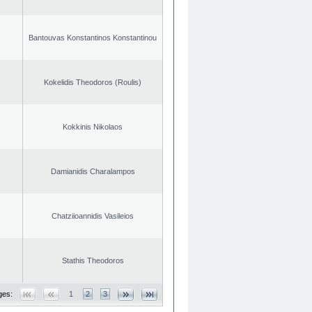
Bantouvas Konstantinos Konstantinou
Kokelidis Theodoros (Roulis)
Kokkinis Nikolaos
Damianidis Charalampos
Chatziioannidis Vasileios
Stathis Theodoros
ges:
1
2
3