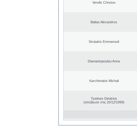
Verelis Christos
Baltas Alexandros
Stratakis Emmanouil
Diamantopoulou Anna
Karchimakis Michail
Tsetines Dimitrios
(απεβίωσε στις 20/12/1999)