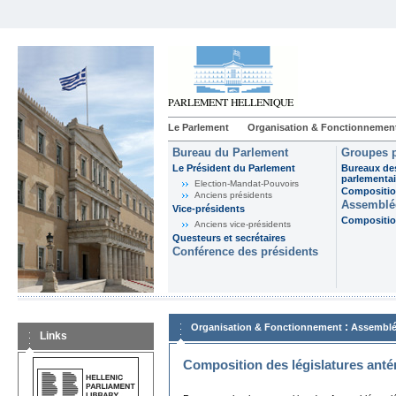
Le Parlement
Organisation & Fonctionnemen
Bureau du Parlement
Groupes p
Le Président du Parlement
Bureaux de
parlementai
Election-Mandat-Pouvoirs
Composition
Anciens présidents
Assemblée
Vice-présidents
Composition
Anciens vice-présidents
Questeurs et secrétaires
Conférence des présidents
:
Organisation & Fonctionnement
Assemblé
Links
Composition des législatures anté