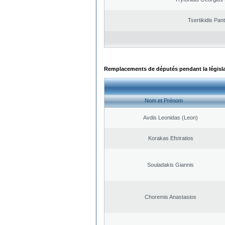
Tsertikidis Pant
Remplacements de députés pendant la législ
Nom et Prénom
Avdis Leonidas (Leon)
Korakas Efstratios
Souladakis Giannis
Choremis Anastasios