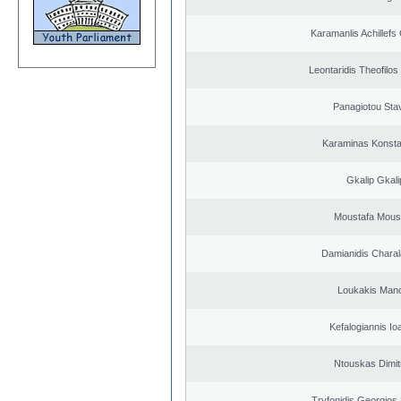
Karamanlis Achillefs
Leontaridis Theofilo
Panagiotou Sta
Karaminas Konsta
Gkalip Gkali
Moustafa Mous
Damianidis Chara
Loukakis Mano
Kefalogiannis Io
Ntouskas Dimit
Tryfonidis Georgios 