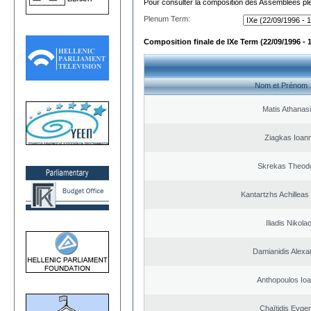
Pour consulter la composition des Assemblées plé
Plenum Term:
Composition finale de IXe Term (22/09/1996 - 
Nom et Prénom
Matis Athanas
Ziagkas Ioann
Skrekas Theod
Kantartzhs Achilleas
Iliadis Nikola
Damianidis Alexa
Anthopoulos Ioa
Chaïtidis Evge