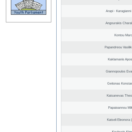
Arapi - Karagianni 
Angourakis Chara
Kontou Mar
Papandreou Vasilik
Kaklamanis Apos
Giannopoulos Eva
Geitonas Konstan
Katsanevas Theo
Papaioannou Milt
Katseli Eleonora 
Koulouris Kim