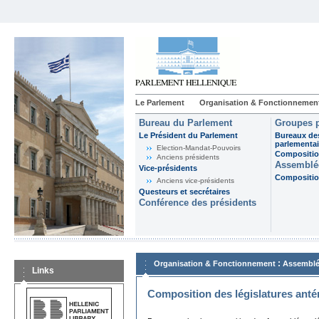
Le Parlement
Organisation & Fonctionnemen
Bureau du Parlement
Groupes p
Le Président du Parlement
Bureaux de
parlementai
Election-Mandat-Pouvoirs
Composition
Anciens présidents
Assemblée
Vice-présidents
Composition
Anciens vice-présidents
Questeurs et secrétaires
Conférence des présidents
:
Organisation & Fonctionnement
Assemblé
Links
Composition des législatures anté