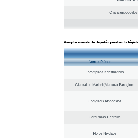
Charalampopoulos 
Remplacements de députés pendant la législ
Nom et Prénom
Karampinas Konstantinos
Giannakou Mariori (Marietta) Panagiotis
Georgiadis Athanasios
Garoufalias Georgios
Floros Nikolaos