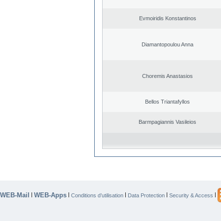
Evmoiridis Konstantinos
Diamantopoulou Anna
Choremis Anastasios
Bellos Triantafyllos
Barmpagiannis Vasileios
WEB-Mail
WEB-Apps
|
|
|
|
|
Conditions d’utilisation
Data Protection
Security & Access