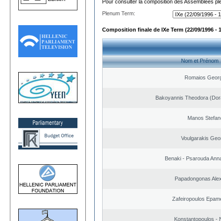
Pour consulter la composition des Assemblées plé
Plenum Term:
Composition finale de IXe Term (22/09/1996 - 
Nom et Prénom
Romaios Georg
Bakoyannis Theodora (Dor
Manos Stefan
Voulgarakis Geo
Benaki - Psarouda Ann
Papadongonas Ale
Zafeiropoulos Epam
Konstantopoulos - 