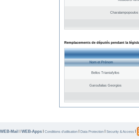
Charalampopoulos 
Remplacements de députés pendant la législ
Nom et Prénom
Bellos Triantafyllos
Garoufalias Georgios
WEB-Mail
WEB-Apps
|
|
|
|
|
Conditions d’utilisation
Data Protection
Security & Access