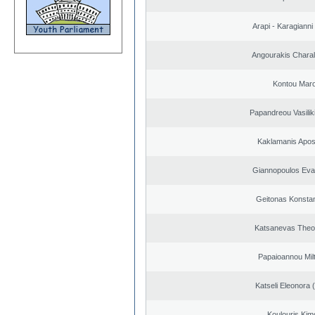
Arapi - Karagianni 
Angourakis Chara
Kontou Mar
Papandreou Vasilik
Kaklamanis Apos
Giannopoulos Eva
Geitonas Konstan
Katsanevas Theo
Papaioannou Milt
Katseli Eleonora 
Koulouris Kim