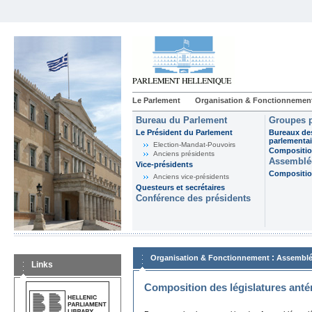
Le Parlement
Organisation & Fonctionnemen
Bureau du Parlement
Groupes p
Le Président du Parlement
Bureaux de
parlementai
Election-Mandat-Pouvoirs
Composition
Anciens présidents
Assemblée
Vice-présidents
Composition
Anciens vice-présidents
Questeurs et secrétaires
Conférence des présidents
:
Organisation & Fonctionnement
Assemblé
Links
Composition des législatures anté