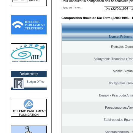
Pour consulter la composition des Assemblées plé
Plenum Term:
Composition finale de IXe Term (22/09/1996 - 
Nom et Prénom
Romaios Georg
Bakoyannis Theodora (Dor
Manos Stefan
Voulgarakis Geo
Benaki - Psarouda Ann
Papadongonas Ale
Zafeiropoulos Epam
Konstantopoulos - 