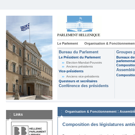
Le Parlement
Organisation & Fonctionnemen
Bureau du Parlement
Groupes p
Le Président du Parlement
Bureaux de
parlementai
Election-Mandat-Pouvoirs
Composition
Anciens présidents
Assemblée
Vice-présidents
Composition
Anciens vice-présidents
Questeurs et secrétaires
Conférence des présidents
:
Organisation & Fonctionnement
Assemblé
Links
Composition des législatures anté