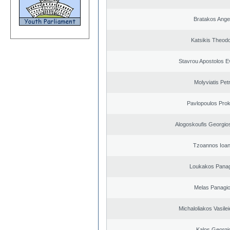
Bratakos Ange
Katsikis Theod
Stavrou Apostolos E
Molyviatis Pet
Pavlopoulos Pro
Alogoskoufis Georgio
Tzoannos Ioan
Loukakos Panag
Melas Panagio
Michaloliakos Vasilei
Kalos Georgi