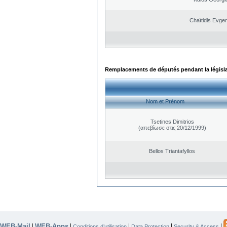
Chaïtidis Evge
Remplacements de députés pendant la législ
Nom et Prénom
Tsetines Dimitrios
(απεβίωσε στις 20/12/1999)
Bellos Triantafyllos
WEB-Mail
WEB-Apps
|
|
|
|
|
Conditions d’utilisation
Data Protection
Security & Access