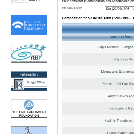
Pour consulter la composition des Assemblées plé
Plenum Term:
Composition finale de IXe Term (22/09/1996 - 
Nom et Prénom
Liapis Michalis - Giorgo
Polydoras Vy
Meimarakis Evangelos 
Petralia - Palli Fani 
Andreoulakos Apo
Karatzaferis Geo
Kasimis Theodoros P
Giakoumatos Ger