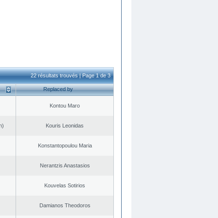
22 résultats trouvés | Page 1 de 3
Replaced by
Kontou Maro
n)
Kouris Leonidas
Konstantopoulou Maria
Nerantzis Anastasios
Kouvelas Sotirios
Damianos Theodoros