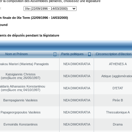
er la composition des Assemblées plénières, choisissez une législature
:
finale de IXe Term (22/09/1996 - 14/03/2000)
found
ts de députés pendant la législature
Nom et Prénom
Partis politiques
Circonscription d’élection
akou Mariori (Marietta) Panagiotis
NEA DΙMOKRATIA
ATHENES Α
Katsigiannis Christos
NEA DΙMOKRATIA
Αttique (agglomératio
(απεβίωσε στις 26/05/1997)
aldaris Athanasios Konstantinou
NEA DΙMOKRATIA
D’ETAT
(απεβίωσε στις 04/10/1997)
Barmpagiannis Vasileios
NEA DΙMOKRATIA
Pirée B
Papageorgopoulos Vasileios
NEA DΙMOKRATIA
Thessalonique A
Evmoiridis Konstantinos
NEA DΙMOKRATIA
Drama