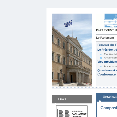
Le Parlement
Bureau du 
Le Président 
Election-M
Anciens pr
Vice-présiden
Anciens vi
Questeurs et s
Conférence 
Organisat
Links
Composit