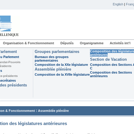
English
|
Franç
Organisation & Fonctionnement
Députés
Organigramme
Activités int'l
Parlement
Groupes parlementaires
Composition des législatur
antérieures
du Parlement
Bureaux des groupes
Section de Vacation
parlementaires
andat-Pouvoirs
Composition de la XXe législature
Composition des Sections A
ésidents
C
Assemblée plénière
ts
Composition des Sections
Composition de la XVIIe législature
ce-présidents
antérieures
ecrétaires
des présidents
:
ion & Fonctionnement
Assemblée plénière
ion des législatures antérieures