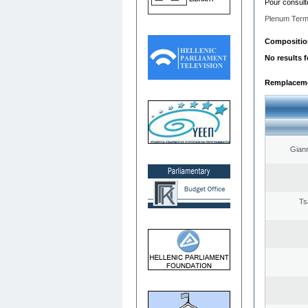
Pour consult
Plenum Term
Composition 
No results 
Remplacemen
Giann
Ts