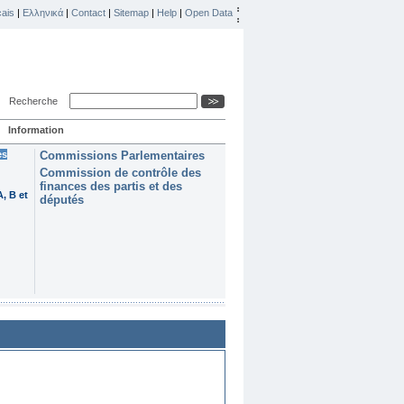
ais
|
Ελληνικά
|
Contact
|
Sitemap
|
Help
|
Open Data
Recherche
Information
es
Commissions Parlementaires
Commission de contrôle des
finances des partis et des
, B et
députés