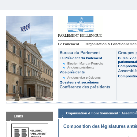
Le Parlement
Organisation & Fonctionnemen
Bureau du Parlement
Groupes p
Le Président du Parlement
Bureaux de
parlementai
Election-Mandat-Pouvoirs
Composition
Anciens présidents
Assemblée
Vice-présidents
Composition
Anciens vice-présidents
Questeurs et secrétaires
Conférence des présidents
:
Organisation & Fonctionnement
Assemblé
Links
Composition des législatures anté