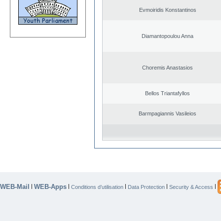
Evmoiridis Konstantinos
Diamantopoulou Anna
Choremis Anastasios
Bellos Triantafyllos
Barmpagiannis Vasileios
WEB-Mail
WEB-Apps
|
|
|
|
|
Conditions d’utilisation
Data Protection
Security & Access