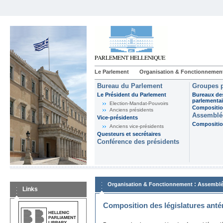
Le Parlement
Organisation & Fonctionnemen
Bureau du Parlement
Groupes p
Le Président du Parlement
Bureaux de
parlementai
Election-Mandat-Pouvoirs
Composition
Anciens présidents
Assemblée
Vice-présidents
Composition
Anciens vice-présidents
Questeurs et secrétaires
Conférence des présidents
:
Organisation & Fonctionnement
Assemblé
Links
Composition des législatures anté