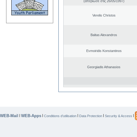
(απεβίωσε στις 26/05/1997)
Verelis Christos
Baltas Alexandros
Evmoiridis Konstantinos
Georgiadis Athanasios
WEB-Mail
WEB-Apps
|
|
|
|
|
Conditions d’utilisation
Data Protection
Security & Access