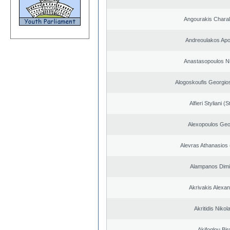
Angourakis Chara
Andreoulakos Apo
Anastasopoulos N
Alogoskoufis Georgio
Alfieri Styliani (S
Alexopoulos Geo
Alevras Athanasios
Alampanos Dimit
Akrivakis Alexa
Akritidis Nikol
Akifoglou Bir