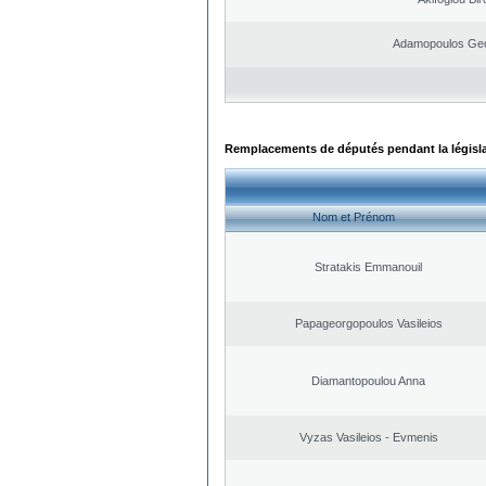
Adamopoulos Geo
Remplacements de députés pendant la législ
Nom et Prénom
Stratakis Emmanouil
Papageorgopoulos Vasileios
Diamantopoulou Anna
Vyzas Vasileios - Evmenis