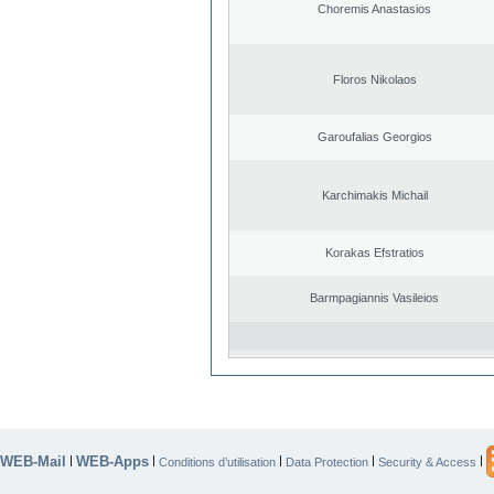
Choremis Anastasios
Floros Nikolaos
Garoufalias Georgios
Karchimakis Michail
Korakas Efstratios
Barmpagiannis Vasileios
WEB-Mail
WEB-Apps
|
|
|
|
|
Conditions d’utilisation
Data Protection
Security & Access