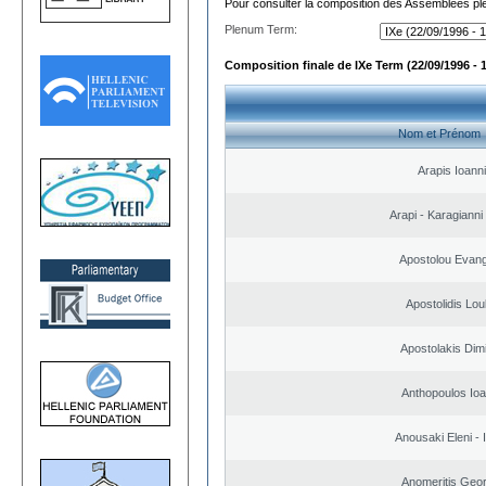
Pour consulter la composition des Assemblées plé
Plenum Term:
Composition finale de IXe Term (22/09/1996 - 
Nom et Prénom
Arapis Ioann
Arapi - Karagianni 
Apostolou Evan
Apostolidis Lo
Apostolakis Dimi
Anthopoulos Ioa
Anousaki Eleni - I
Anomeritis Geor