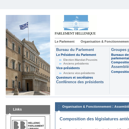
Le Parlement
Organisation & Fonctionnemen
Bureau du Parlement
Groupes p
Le Président du Parlement
Bureaux de
parlementai
Election-Mandat-Pouvoirs
Composition
Anciens présidents
Assemblée
Vice-présidents
Composition
Anciens vice-présidents
Questeurs et secrétaires
Conférence des présidents
:
Organisation & Fonctionnement
Assemblé
Links
Composition des législatures anté