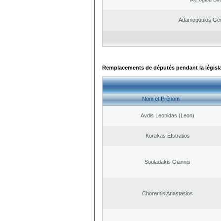
Adamopoulos Geo
Remplacements de députés pendant la législ
Nom et Prénom
Avdis Leonidas (Leon)
Korakas Efstratios
Souladakis Giannis
Choremis Anastasios