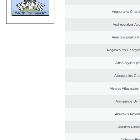
Angourakis Chara
Andreoulakos Apo
Anastasopoulos N
Alogoskoufis Georgio
Alfieri Styliani (S
Alexopoulos Geo
Alevras Athanasios
Alampanos Dimit
Akrivakis Alexa
Akritidis Nikol
Akifoglou Bir