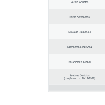
Verelis Christos
Baltas Alexandros
Stratakis Emmanouil
Diamantopoulou Anna
Karchimakis Michail
Tsetines Dimitrios
(απεβίωσε στις 20/12/1999)