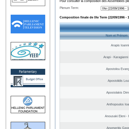
Pour consulter la composition des Assemblées plé
Plenum Term:
Composition finale de IXe Term (22/09/1996 - 
Nom et Prénom
Arapis Ioann
Arapi - Karagianni 
Apostolou Evan
Apostolidis Lo
Apostolakis Dimi
Anthopoulos Ioa
Anousaki Eleni - I
Anomeritis Geor