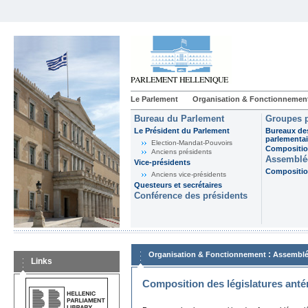
Le Parlement
Organisation & Fonctionnemen
Bureau du Parlement
Groupes p
Le Président du Parlement
Bureaux de
parlementai
Election-Mandat-Pouvoirs
Composition
Anciens présidents
Assemblée
Vice-présidents
Composition
Anciens vice-présidents
Questeurs et secrétaires
Conférence des présidents
:
Organisation & Fonctionnement
Assemblé
Links
Composition des législatures anté