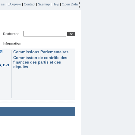
ais
|
Ελληνικά
|
Contact
|
Sitemap
|
Help
|
Open Data
Recherche
Information
es
Commissions Parlementaires
Commission de contrôle des
finances des partis et des
, B et
députés