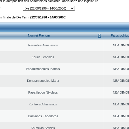
er la composition des Assemblées plénières, choisissez une législature
:
finale de IXe Term (22/09/1996 - 14/03/2000)
Nom et Prénom
Partis politiq
Nerantzis Anastasios
NEA DΙMO
Kouris Leonidas
NEA DΙMO
Papadimopoulos Ioannis
NEA DΙMO
Konstantopoulou Maria
NEA DΙMO
Papafilippou Nikolaos
NEA DΙMO
Kontaxis Athanasios
NEA DΙMO
Damianos Theodoros
NEA DΙMO
Kouvelas Sotirios
NEA DΙMO