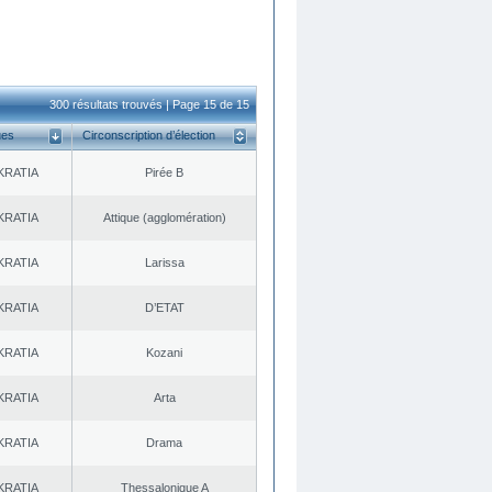
300 résultats trouvés | Page 15 de 15
ues
Circonscription d’élection
KRATIA
Pirée B
KRATIA
Αttique (agglomération)
KRATIA
Larissa
KRATIA
D’ETAT
KRATIA
Kozani
KRATIA
Arta
KRATIA
Drama
KRATIA
Thessalonique A