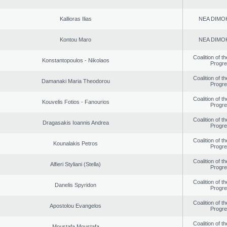
Kallioras Ilias
NEA DΙMO
Kontou Maro
NEA DΙMO
Coalition of t
Konstantopoulos - Nikolaos
Progr
Coalition of t
Damanaki Maria Theodorou
Progr
Coalition of t
Kouvelis Fotios - Fanourios
Progr
Coalition of t
Dragasakis Ioannis Andrea
Progr
Coalition of t
Kounalakis Petros
Progr
Coalition of t
Alfieri Styliani (Stella)
Progr
Coalition of t
Danelis Spyridon
Progr
Coalition of t
Apostolou Evangelos
Progr
Coalition of t
Moustafa Moustafa