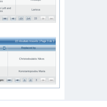
ess
he Left and
Larissa
ess
13
14
15
22 résultats trouvés | Page 3 de 3
Replaced by
Christodoulakis Nikos
Konstantopoulou Maria
ges:
1
2
3