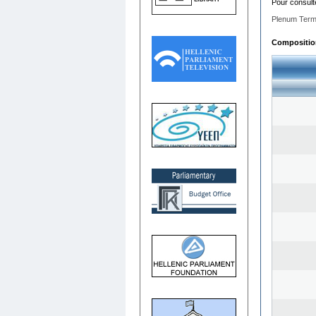
Pour consult
Plenum Term
Composition 