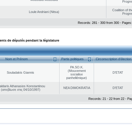
Progr
Coalition of t
Loule Andriani (Nitsa)
Progr
Records: 281 - 300 from 300 - Pages:
ts de députés pendant la législature
Nom et Prénom
Partis politiques
Circonscription d’élection
PA.SO.K.
(Mouvement
Souladakis Giannis
D’ETAT
socialise
panhellénique)
aldaris Athanasios Konstantinou
NEA DΙMOKRATIA
D’ETAT
(απεβίωσε στις 04/10/1997)
Records: 21 - 22 from 22 - Pa
|
|
ta Protection
Security & Access