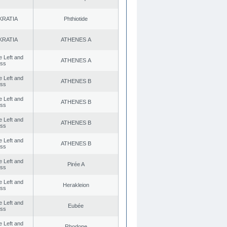
KRATIA
Phthiotide
KRATIA
ATHENES Α
he Left and
ATHENES Α
ess
he Left and
ATHENES Β
ess
he Left and
ATHENES Β
ess
he Left and
ATHENES Β
ess
he Left and
ATHENES Β
ess
he Left and
Pirée A
ess
he Left and
Herakleion
ess
he Left and
Eubée
ess
he Left and
Rhodope