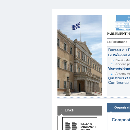
Le Parlement
Bureau du 
Le Président 
Election-M
Anciens pr
Vice-présiden
Anciens vi
Questeurs et s
Conférence 
Organisat
Links
Composit