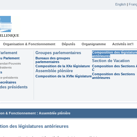
English
|
Franç
Organisation & Fonctionnement
Députés
Organigramme
Activités int'l
Parlement
Groupes parlementaires
Composition des législatur
antérieures
du Parlement
Bureaux des groupes
Section de Vacation
parlementaires
andat-Pouvoirs
Composition de la XXe législature
Composition des Sections A
ésidents
C
Assemblée plénière
ts
Composition des Sections
Composition de la XVIIe législature
ce-présidents
antérieures
ecrétaires
des présidents
:
ion & Fonctionnement
Assemblée plénière
ion des législatures antérieures