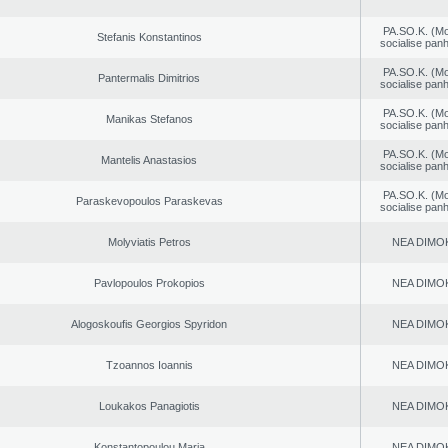
PA.SO.K. (M
Stefanis Konstantinos
socialise panh
PA.SO.K. (M
Pantermalis Dimitrios
socialise panh
PA.SO.K. (M
Manikas Stefanos
socialise panh
PA.SO.K. (M
Mantelis Anastasios
socialise panh
PA.SO.K. (M
Paraskevopoulos Paraskevas
socialise panh
Molyviatis Petros
NEA DΙMO
Pavlopoulos Prokopios
NEA DΙMO
Alogoskoufis Georgios Spyridon
NEA DΙMO
Tzoannos Ioannis
NEA DΙMO
Loukakos Panagiotis
NEA DΙMO
Konstantopoulou Maria
NEA DΙMO