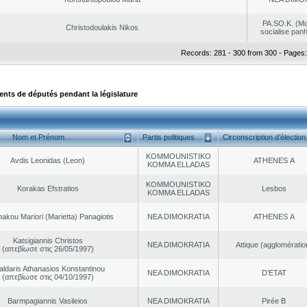
PA.SO.K. (M
Christodoulakis Nikos
socialise panh
Records: 281 - 300 from 300 - Pages:
ts de députés pendant la législature
Nom et Prénom
Partis politiques
Circonscription d’élection
KOMMOUNISTIKO
Avdis Leonidas (Leon)
ATHENES Α
KOMMA ELLADAS
KOMMOUNISTIKO
Korakas Efstratios
Lesbos
KOMMA ELLADAS
akou Mariori (Marietta) Panagiotis
NEA DΙMOKRATIA
ATHENES Α
Katsigiannis Christos
NEA DΙMOKRATIA
Αttique (agglomératio
(απεβίωσε στις 26/05/1997)
aldaris Athanasios Konstantinou
NEA DΙMOKRATIA
D’ETAT
(απεβίωσε στις 04/10/1997)
Barmpagiannis Vasileios
NEA DΙMOKRATIA
Pirée B