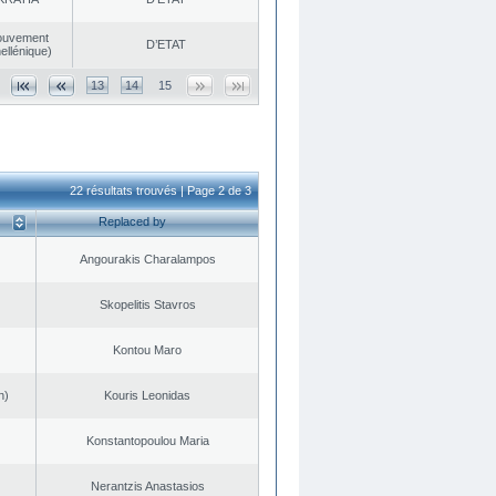
ouvement
D’ETAT
ellénique)
13
14
15
22 résultats trouvés | Page 2 de 3
Replaced by
Angourakis Charalampos
Skopelitis Stavros
Kontou Maro
n)
Kouris Leonidas
Konstantopoulou Maria
Nerantzis Anastasios