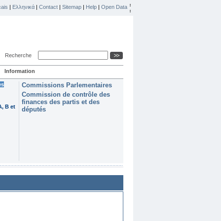
ais
|
Ελληνικά
|
Contact
|
Sitemap
|
Help
|
Open Data
Recherche
Information
es
Commissions Parlementaires
Commission de contrôle des
finances des partis et des
, B et
députés