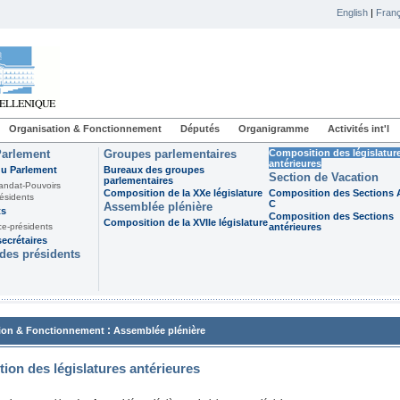
English
|
Franç
Organisation & Fonctionnement
Députés
Organigramme
Activités int'l
Parlement
Groupes parlementaires
Composition des législatur
antérieures
du Parlement
Bureaux des groupes
Section de Vacation
parlementaires
andat-Pouvoirs
Composition de la XXe législature
Composition des Sections A
ésidents
C
Assemblée plénière
ts
Composition des Sections
Composition de la XVIIe législature
ce-présidents
antérieures
ecrétaires
des présidents
:
ion & Fonctionnement
Assemblée plénière
ion des législatures antérieures