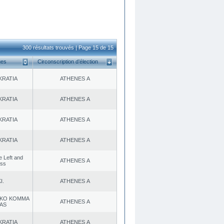
300 résultats trouvés | Page 15 de 15
ues
Circonscription d’élection
KRATIA
ATHENES Α
KRATIA
ATHENES Α
KRATIA
ATHENES Α
KRATIA
ATHENES Α
he Left and
ATHENES Α
ess
I.
ATHENES Α
KO KOMMA
ATHENES Α
AS
KRATIA
ATHENES Α