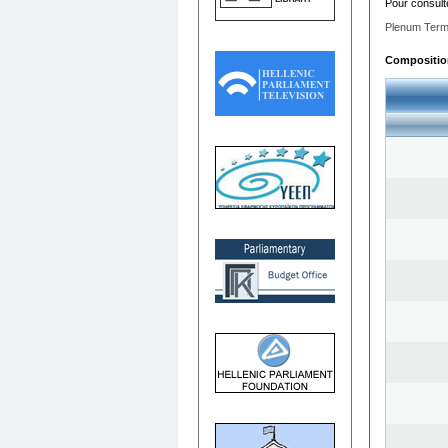
Pour consult
Plenum Term
Composition 