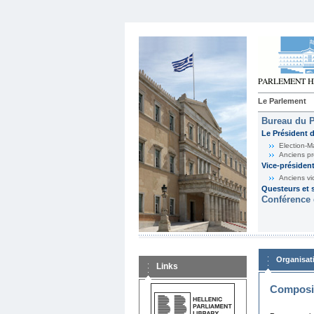
Le Parlement
Bureau du 
Le Président 
Election-M
Anciens pr
Vice-présiden
Anciens vi
Questeurs et s
Conférence 
Organisat
Links
Composit