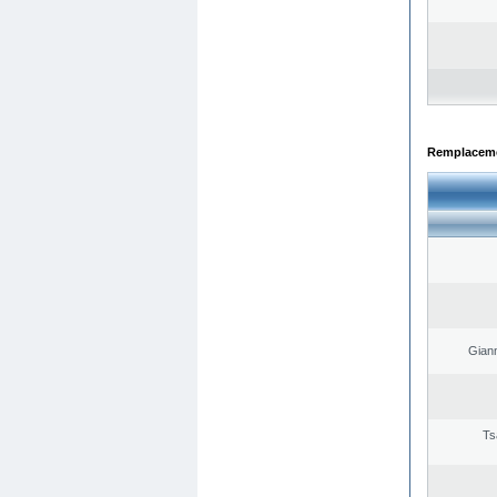
Remplacemen
Giann
Ts