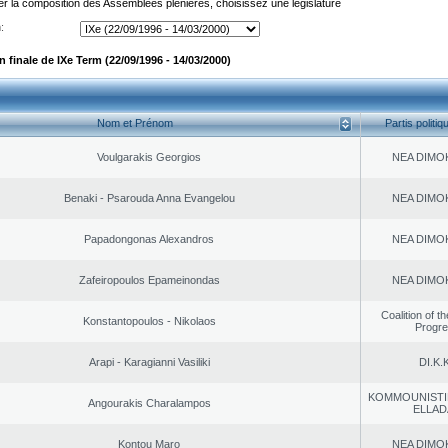
er la composition des Assemblées plénières, choisissez une législature
:
finale de IXe Term (22/09/1996 - 14/03/2000)
Nom et Prénom
Partis politiq
Voulgarakis Georgios
NEA DΙMO
Benaki - Psarouda Anna Evangelou
NEA DΙMO
Papadongonas Alexandros
NEA DΙMO
Zafeiropoulos Epameinondas
NEA DΙMO
Coalition of t
Konstantopoulos - Nikolaos
Progr
Arapi - Karagianni Vasiliki
DI.K.K
KOMMOUNISTI
Angourakis Charalampos
ELLAD
Kontou Maro
NEA DΙMO