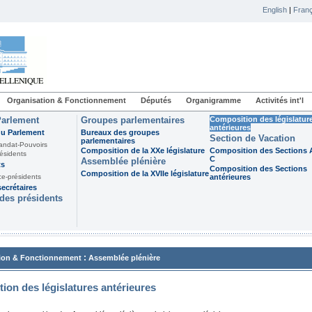
English
|
Franç
Organisation & Fonctionnement
Députés
Organigramme
Activités int'l
Parlement
Groupes parlementaires
Composition des législatur
antérieures
du Parlement
Bureaux des groupes
Section de Vacation
parlementaires
andat-Pouvoirs
Composition de la XXe législature
Composition des Sections A
ésidents
C
Assemblée plénière
ts
Composition des Sections
Composition de la XVIIe législature
ce-présidents
antérieures
ecrétaires
des présidents
:
ion & Fonctionnement
Assemblée plénière
ion des législatures antérieures