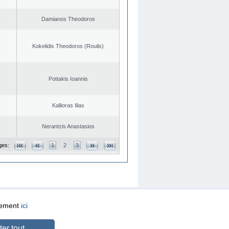
Damianos Theodoros
Kokelidis Theodoros (Roulis)
Pottakis Ioannis
Kallioras Ilias
Nerantzis Anastasios
ges:
1
2
3
quement
ici
CREATED BY
DOPE STUDIO
er tout