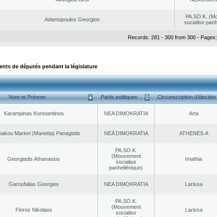
PA.SO.K. (M
Adamopoulos Georgios
socialise panh
Records: 281 - 300 from 300 - Pages:
ts de députés pendant la législature
Nom et Prénom
Partis politiques
Circonscription d’élection
Karampinas Konstantinos
NEA DΙMOKRATIA
Arta
akou Mariori (Marietta) Panagiotis
NEA DΙMOKRATIA
ATHENES Α
PA.SO.K.
(Mouvement
Georgiadis Athanasios
Imathia
socialise
panhellénique)
Garoufalias Georgios
NEA DΙMOKRATIA
Larissa
PA.SO.K.
(Mouvement
Floros Nikolaos
Larissa
socialise