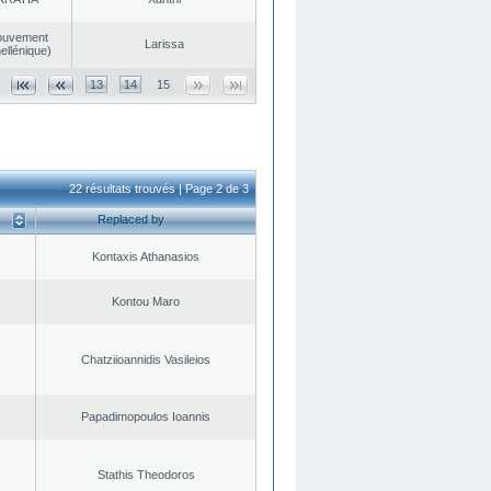
ouvement
Larissa
ellénique)
13
14
15
22 résultats trouvés | Page 2 de 3
Replaced by
Kontaxis Athanasios
Kontou Maro
Chatziioannidis Vasileios
Papadimopoulos Ioannis
Stathis Theodoros