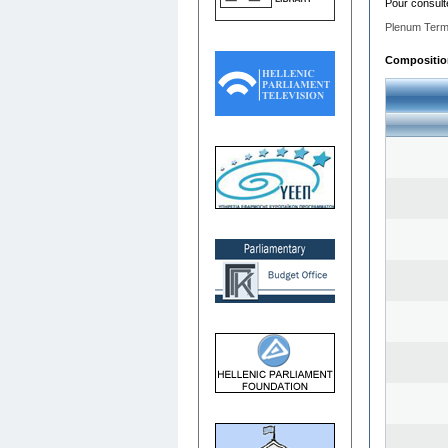
Pour consult
Plenum Term
Composition 