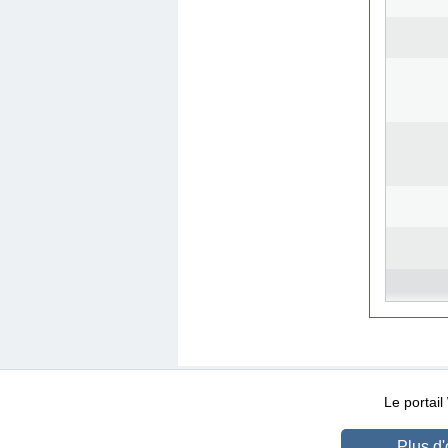
WEB-Mail
WEB-Apps
|
|
|
Conditions d’utilisation
Da
Le portai
Plus d'