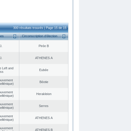
300 résultats trouvés | Page 15 de 15
ues
Circonscription d’élection
I.
Pirée B
I.
ATHENES Α
he Left and
Eubée
ess
ouvement
Béotie
ellénique)
ouvement
Herakleion
ellénique)
ouvement
Serres
ellénique)
ouvement
ATHENES Α
ellénique)
ouvement
ATHENES Β