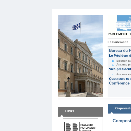
Le Parlement
Bureau du 
Le Président 
Election-M
Anciens pr
Vice-présiden
Anciens vi
Questeurs et s
Conférence 
Organisat
Links
Composit