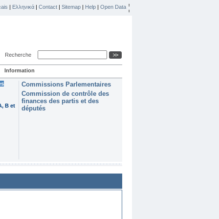
ais
|
Ελληνικά
|
Contact
|
Sitemap
|
Help
|
Open Data
Recherche
Information
es
Commissions Parlementaires
Commission de contrôle des
finances des partis et des
, B et
députés