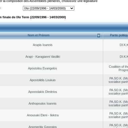
er la composition des Assemblées plénières, choisissez une législature
:
finale de IXe Term (22/09/1996 - 14/03/2000)
Nom et Prénom
Partis politiq
Arapis Ioannis
DI.K.K
Arapi - Karagianni Vasiliki
DI.K.K
Coalition of t
Apostolou Evangelos
Progr
PA.SO.K. (M
Apostolidis Loukas
socialise panh
PA.SO.K. (M
Apostolakis Dimitrios
socialise panh
PA.SO.K. (M
Anthopoulos Ioannis
socialise panh
PA.SO.K. (M
Anousaki Eleni - Ilektra
socialise panh
PA.SO.K. (M
Anomeritis Georgios