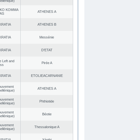
ellénique)
KO KOMMA
ATHENES Α
AS
KRATIA
ATHENES Β
KRATIA
Messénie
KRATIA
D’ETAT
he Left and
Pirée A
ess
KRATIA
EΤOLIEACARNANIE
ouvement
ATHENES Α
ellénique)
ouvement
Phthiotide
ellénique)
ouvement
Béotie
ellénique)
ouvement
Thessalonique A
ellénique)
KRATIA
Xánthi