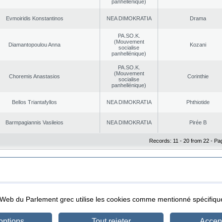
panhellénique)
Evmoiridis Konstantinos
NEA DΙMOKRATIA
Drama
PA.SO.K.
(Mouvement
Diamantopoulou Anna
Kozani
socialise
panhellénique)
PA.SO.K.
(Mouvement
Choremis Anastasios
Corinthie
socialise
panhellénique)
Bellos Triantafyllos
NEA DΙMOKRATIA
Phthiotide
Barmpagiannis Vasileios
NEA DΙMOKRATIA
Pirée B
Records: 11 - 20 from 22 - Pa
|
|
ta Protection
Security & Access
l Web du Parlement grec utilise les cookies comme mentionné spécifi
options
Tout rejeter
Accept