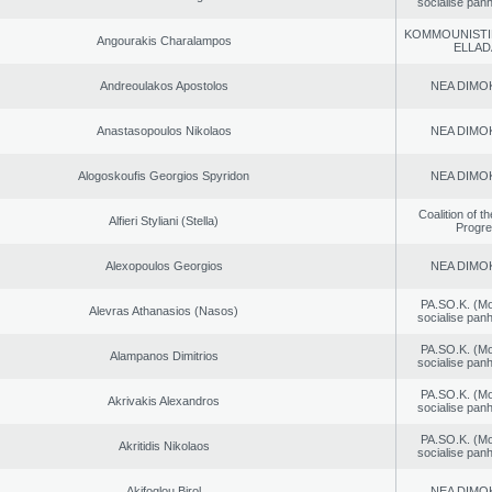
socialise panh
KOMMOUNISTI
Angourakis Charalampos
ELLAD
Andreoulakos Apostolos
NEA DΙMO
Anastasopoulos Nikolaos
NEA DΙMO
Alogoskoufis Georgios Spyridon
NEA DΙMO
Coalition of t
Alfieri Styliani (Stella)
Progr
Alexopoulos Georgios
NEA DΙMO
PA.SO.K. (M
Alevras Athanasios (Nasos)
socialise panh
PA.SO.K. (M
Alampanos Dimitrios
socialise panh
PA.SO.K. (M
Akrivakis Alexandros
socialise panh
PA.SO.K. (M
Akritidis Nikolaos
socialise panh
Akifoglou Birol
NEA DΙMO