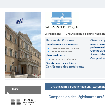
Le Parlement
Organisation & Fonctionnemen
Bureau du Parlement
Groupes p
Le Président du Parlement
Bureaux de
parlementai
Election-Mandat-Pouvoirs
Composition
Anciens présidents
Assemblée
Vice-présidents
Composition
Anciens vice-présidents
Questeurs et secrétaires
Conférence des présidents
:
Organisation & Fonctionnement
Assemblé
Links
Composition des législatures anté