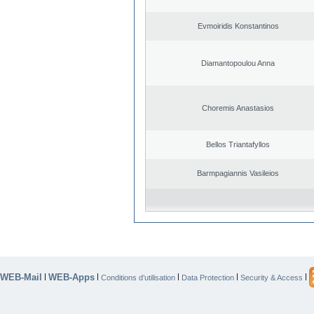
Evmoiridis Konstantinos
Diamantopoulou Anna
Choremis Anastasios
Bellos Triantafyllos
Barmpagiannis Vasileios
WEB-Mail
WEB-Apps
|
|
|
|
|
Conditions d’utilisation
Data Protection
Security & Access