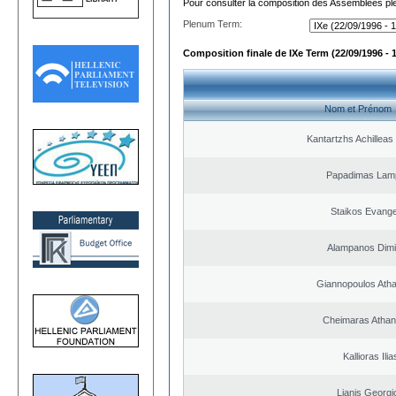
Pour consulter la composition des Assemblées plé
Plenum Term:
Composition finale de IXe Term (22/09/1996 - 
Nom et Prénom
Kantartzhs Achilleas
Papadimas Lam
Staikos Evang
Alampanos Dimit
Giannopoulos Ath
Cheimaras Athan
Kallioras Ilia
Lianis Georgi