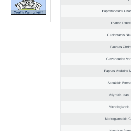
Papathanasiou Cha
Thanos Dimitr
Gkelestathis Nik
Pachtas Chris
Giovanoudas Var
Pappas Vasileios N
Skoulakis Emma
Valyrakis Ioan. 
Michelogiannis I
Markogiannakis Ch
Kotsakas Anto