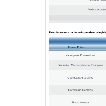
Varinos Athana
Remplacements de députés pendant la législ
Nom et Prénom
Karampinas Konstantinos
Giannakou Mariori (Marietta) Panagiotis
Georgiadis Athanasios
Garoufalias Georgios
Floros Nikolaos