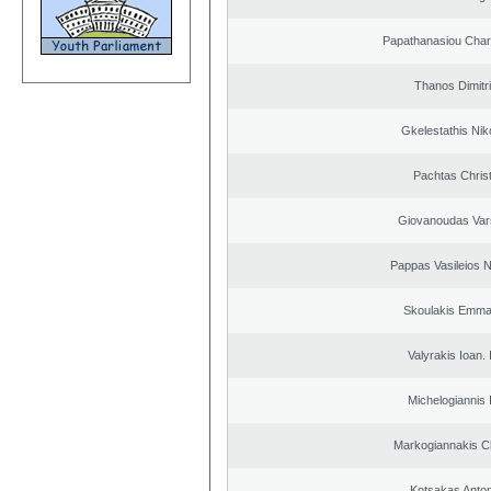
Papathanasiou Cha
Thanos Dimitr
Gkelestathis Nik
Pachtas Chris
Giovanoudas Var
Pappas Vasileios N
Skoulakis Emma
Valyrakis Ioan. 
Michelogiannis I
Markogiannakis Ch
Kotsakas Anto