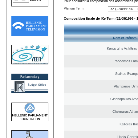
Pour consulter la composition des Assemblées plé
Plenum Term:
Composition finale de IXe Term (22/09/1996 - 
Nom et Prénom
Kantartzhs Achilleas
Papadimas Lam
Staikos Evang
Alampanos Dimit
Giannopoulos Ath
Cheimaras Athan
Kallioras Ilia
Lianis Georgi