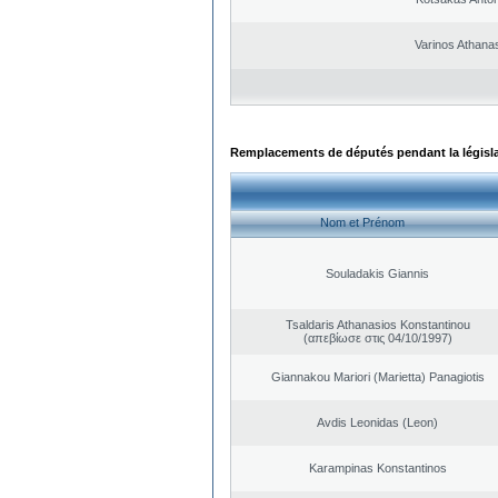
Varinos Athana
Remplacements de députés pendant la législ
Nom et Prénom
Souladakis Giannis
Tsaldaris Athanasios Konstantinou
(απεβίωσε στις 04/10/1997)
Giannakou Mariori (Marietta) Panagiotis
Avdis Leonidas (Leon)
Karampinas Konstantinos