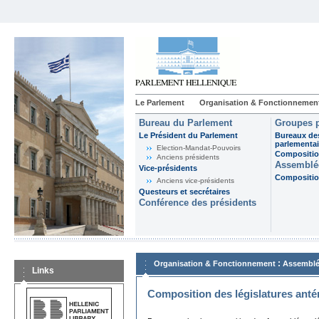
Le Parlement
Organisation & Fonctionnemen
Bureau du Parlement
Groupes p
Le Président du Parlement
Bureaux de
parlementai
Election-Mandat-Pouvoirs
Composition
Anciens présidents
Assemblée
Vice-présidents
Composition
Anciens vice-présidents
Questeurs et secrétaires
Conférence des présidents
:
Organisation & Fonctionnement
Assemblé
Links
Composition des législatures anté