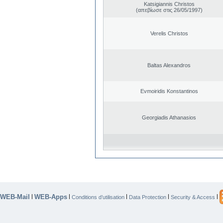
Katsigiannis Christos
(απεβίωσε στις 26/05/1997)
Verelis Christos
Baltas Alexandros
Evmoiridis Konstantinos
Georgiadis Athanasios
WEB-Mail
WEB-Apps
|
|
|
|
|
Conditions d’utilisation
Data Protection
Security & Access