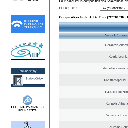
Pour consulter la composition des Assemblées plé
Plenum Term:
Composition finale de IXe Term (22/09/1996 - 
Nom et Prénom
Nerantzis Anast
Kouris Leonid
Papadimopoulos I
Konstantopoulou
Papafilippou Nik
Kontaxis Athana
Damianos Theo
Kouvelas Sotir