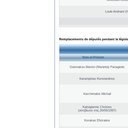
Loule Andriani (N
Remplacements de députés pendant la législ
Nom et Prénom
Giannakou Mariori (Marietta) Panagiotis
Karampinas Konstantinos
Karchimakis Michail
Katsigiannis Christos
(απεβίωσε στις 26/05/1997)
Korakas Efstratios