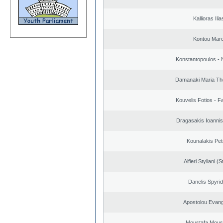
Kallioras Ilia
Kontou Mar
Konstantopoulos - 
Damanaki Maria Th
Kouvelis Fotios - F
Dragasakis Ioannis
Kounalakis Pet
Alfieri Styliani (S
Danelis Spyri
Apostolou Evan
Moustafa Mous