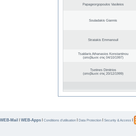
Papageorgopoulos Vasileios
Souladakis Giannis
Stratakis Emmanouil
Tsaldaris Athanasios Konstantinou
(απεβίωσε στις 04/10/1997)
Tsetines Dimitrios
(απεβίωσε στις 20/12/1999)
WEB-Mail
WEB-Apps
|
|
|
|
|
Conditions d’utilisation
Data Protection
Security & Access