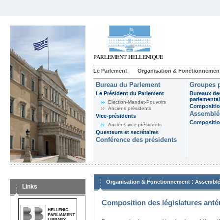
Le Parlement
Organisation & Fonctionnemen
Bureau du Parlement
Groupes p
Le Président du Parlement
Bureaux de
parlementai
Election-Mandat-Pouvoirs
Composition
Anciens présidents
Assemblée
Vice-présidents
Composition
Anciens vice-présidents
Questeurs et secrétaires
Conférence des présidents
:
Organisation & Fonctionnement
Assemblé
Links
Composition des législatures anté