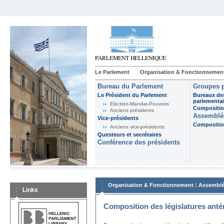
Le Parlement
Organisation & Fonctionnemen
Bureau du Parlement
Groupes p
Le Président du Parlement
Bureaux de
parlementai
Election-Mandat-Pouvoirs
Composition
Anciens présidents
Assemblée
Vice-présidents
Composition
Anciens vice-présidents
Questeurs et secrétaires
Conférence des présidents
:
Organisation & Fonctionnement
Assemblé
Links
Composition des législatures anté