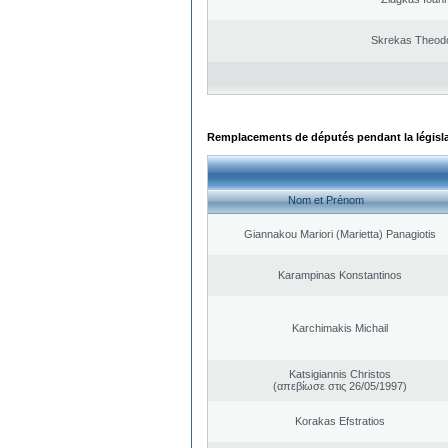
Skrekas Theod
Remplacements de députés pendant la législ
Nom et Prénom
Giannakou Mariori (Marietta) Panagiotis
Karampinas Konstantinos
Karchimakis Michail
Katsigiannis Christos
(απεβίωσε στις 26/05/1997)
Korakas Efstratios