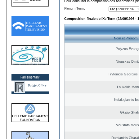
Pour consulter la composition des Assemblées plé
Plenum Term:
Composition finale de IXe Term (22/09/1996 - 
Nom et Prénom
Polyzos Evang
Ntouskas Dimit
Tryfonidis Georgios 
Loukakis Mano
Kefalogiannis Io
Gkalip Gkali
Moustafa Mous
Damianidis Chara