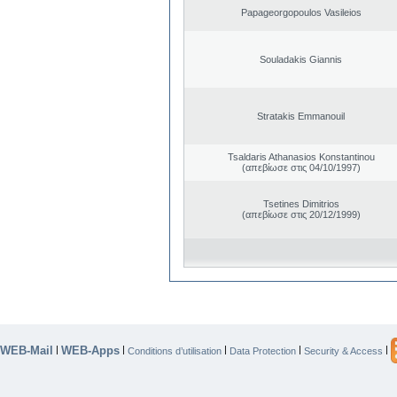
Papageorgopoulos Vasileios
Souladakis Giannis
Stratakis Emmanouil
Tsaldaris Athanasios Konstantinou
(απεβίωσε στις 04/10/1997)
Tsetines Dimitrios
(απεβίωσε στις 20/12/1999)
WEB-Mail
WEB-Apps
|
|
|
|
|
Conditions d’utilisation
Data Protection
Security & Access