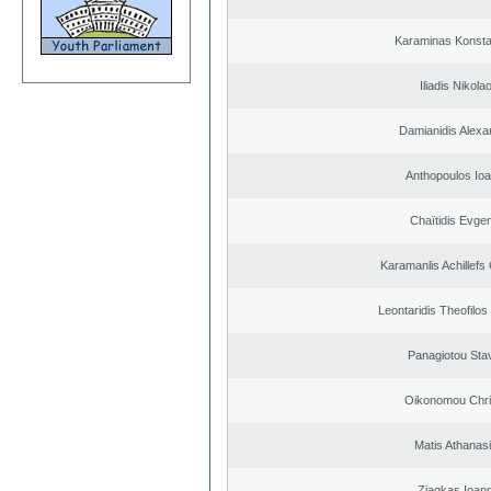
Karaminas Konsta
Iliadis Nikola
Damianidis Alexa
Anthopoulos Ioa
Chaïtidis Evge
Karamanlis Achillefs
Leontaridis Theofilo
Panagiotou Sta
Oikonomou Chri
Matis Athanas
Ziagkas Ioann