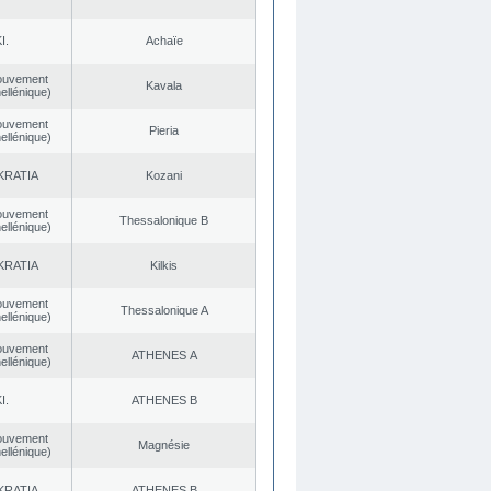
I.
Achaïe
ouvement
Kavala
ellénique)
ouvement
Pieria
ellénique)
KRATIA
Kozani
ouvement
Thessalonique B
ellénique)
KRATIA
Kilkis
ouvement
Thessalonique A
ellénique)
ouvement
ATHENES Α
ellénique)
I.
ATHENES Β
ouvement
Magnésie
ellénique)
KRATIA
ATHENES Β