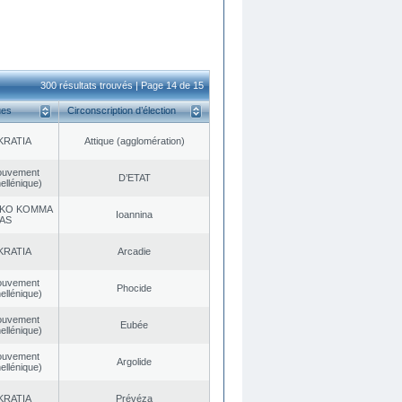
300 résultats trouvés | Page 14 de 15
ues
Circonscription d’élection
KRATIA
Αttique (agglomération)
ouvement
D’ETAT
ellénique)
KO KOMMA
Ioannina
AS
KRATIA
Arcadie
ouvement
Phocide
ellénique)
ouvement
Eubée
ellénique)
ouvement
Argolide
ellénique)
KRATIA
Prévéza