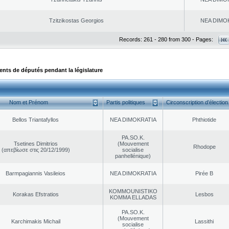
Tzitzikostas Georgios
NEA DΙMO
Records: 261 - 280 from 300 - Pages:
ts de députés pendant la législature
Nom et Prénom
Partis politiques
Circonscription d’élection
Bellos Triantafyllos
NEA DΙMOKRATIA
Phthiotide
PA.SO.K.
Tsetines Dimitrios
(Mouvement
Rhodope
(απεβίωσε στις 20/12/1999)
socialise
panhellénique)
Barmpagiannis Vasileios
NEA DΙMOKRATIA
Pirée B
KOMMOUNISTIKO
Korakas Efstratios
Lesbos
KOMMA ELLADAS
PA.SO.K.
(Mouvement
Karchimakis Michail
Lassithi
socialise