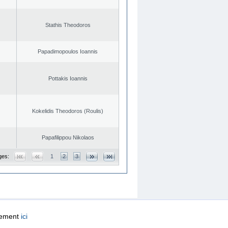
Stathis Theodoros
Papadimopoulos Ioannis
Pottakis Ioannis
Kokelidis Theodoros (Roulis)
Papafilippou Nikolaos
ges:
1
2
3
quement
ici