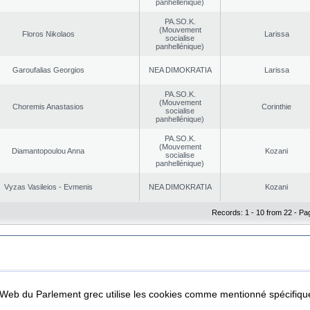
panhellénique)
PA.SO.K.
(Mouvement
Floros Nikolaos
Larissa
socialise
panhellénique)
Garoufalias Georgios
NEA DΙMOKRATIA
Larissa
PA.SO.K.
(Mouvement
Choremis Anastasios
Corinthie
socialise
panhellénique)
PA.SO.K.
(Mouvement
Diamantopoulou Anna
Kozani
socialise
panhellénique)
Vyzas Vasileios - Evmenis
NEA DΙMOKRATIA
Kozani
Records: 1 - 10 from 22 - Pa
|
|
ta Protection
Security & Access
l Web du Parlement grec utilise les cookies comme mentionné spécifi