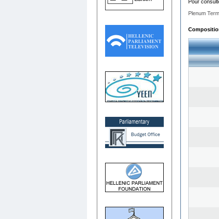
Pour consult
Plenum Term
Composition 