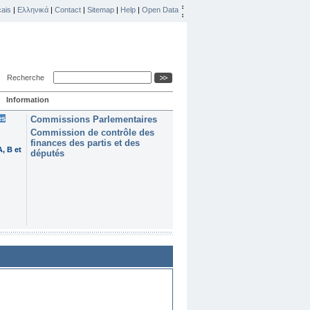
ais
|
Ελληνικά
|
Contact
|
Sitemap
|
Help
|
Open Data
Recherche
Information
es
Commissions Parlementaires
Commission de contrôle des
finances des partis et des
, B et
députés