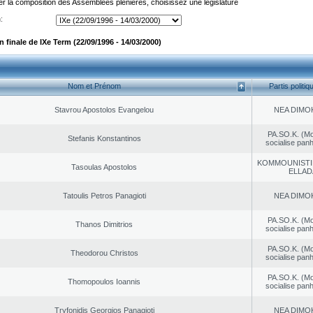
er la composition des Assemblées plénières, choisissez une législature
:
finale de IXe Term (22/09/1996 - 14/03/2000)
Nom et Prénom
Partis politiq
Stavrou Apostolos Evangelou
NEA DΙMO
PA.SO.K. (M
Stefanis Konstantinos
socialise panh
KOMMOUNISTI
Tasoulas Apostolos
ELLAD
Tatoulis Petros Panagioti
NEA DΙMO
PA.SO.K. (M
Thanos Dimitrios
socialise panh
PA.SO.K. (M
Theodorou Christos
socialise panh
PA.SO.K. (M
Thomopoulos Ioannis
socialise panh
Tryfonidis Georgios Panagioti
NEA DΙMO