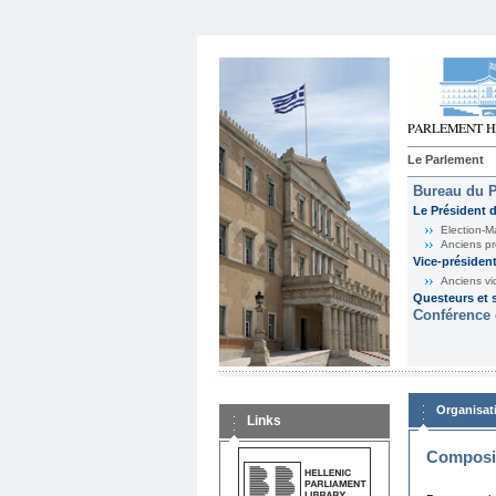
Le Parlement
Bureau du 
Le Président 
Election-M
Anciens pr
Vice-présiden
Anciens vi
Questeurs et s
Conférence 
Organisat
Links
Composit