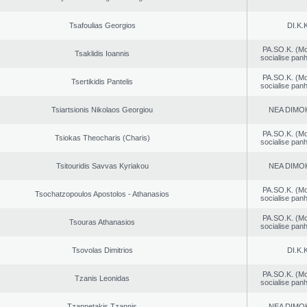
Tsafoulias Georgios
DI.K.K
PA.SO.K. (M
Tsaklidis Ioannis
socialise panh
PA.SO.K. (M
Tsertikidis Pantelis
socialise panh
Tsiartsionis Nikolaos Georgiou
NEA DΙMO
PA.SO.K. (M
Tsiokas Theocharis (Charis)
socialise panh
Tsitouridis Savvas Kyriakou
NEA DΙMO
PA.SO.K. (M
Tsochatzopoulos Apostolos - Athanasios
socialise panh
PA.SO.K. (M
Tsouras Athanasios
socialise panh
Tsovolas Dimitrios
DI.K.K
PA.SO.K. (M
Tzanis Leonidas
socialise panh
Tzannetakis Tzannis
NEA DΙMO