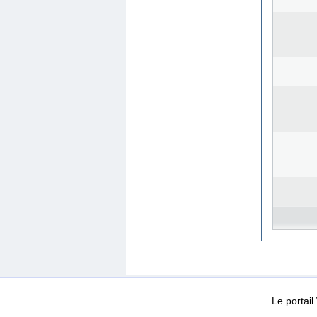
WEB-Mail
WEB-Apps
|
|
|
Conditions d’utilisation
Da
Le portai