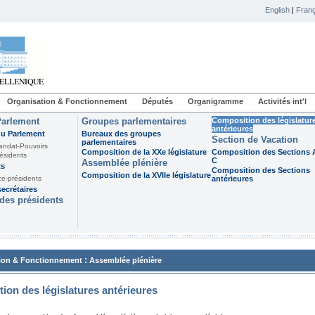
English
|
Franç
Organisation & Fonctionnement
Députés
Organigramme
Activités int'l
Parlement
Groupes parlementaires
Composition des législatur
antérieures
du Parlement
Bureaux des groupes
Section de Vacation
parlementaires
andat-Pouvoirs
Composition de la XXe législature
Composition des Sections A
ésidents
C
Assemblée plénière
ts
Composition des Sections
Composition de la XVIIe législature
ce-présidents
antérieures
ecrétaires
des présidents
:
ion & Fonctionnement
Assemblée plénière
ion des législatures antérieures