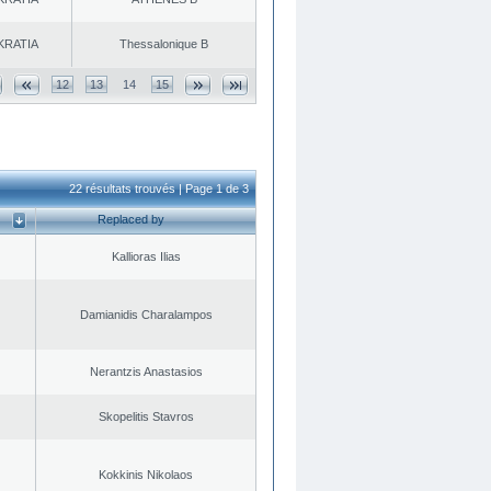
KRATIA
Thessalonique B
12
13
14
15
22 résultats trouvés | Page 1 de 3
Replaced by
Kallioras Ilias
Damianidis Charalampos
Nerantzis Anastasios
Skopelitis Stavros
Kokkinis Nikolaos