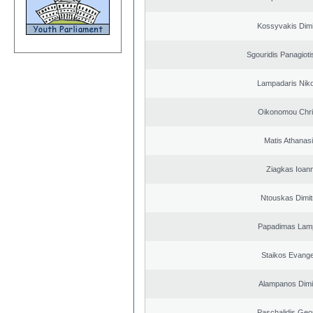
Kossyvakis Dimi
Sgouridis Panagioti
Lampadaris Nik
Oikonomou Chri
Matis Athanas
Ziagkas Ioann
Ntouskas Dimit
Papadimas Lam
Staikos Evang
Alampanos Dimit
Paschalidis Geo