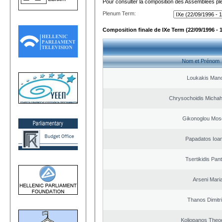
Pour consulter la composition des Assemblées plé
Plenum Term:
Composition finale de IXe Term (22/09/1996 - 
Nom et Prénom
Loukakis Mano
Chrysochoidis Michahl
Gikonoglou Mos
Papadatos Ioa
Tsertikidis Pant
Arseni Mari
Thanos Dimitr
Koliopanos Theo