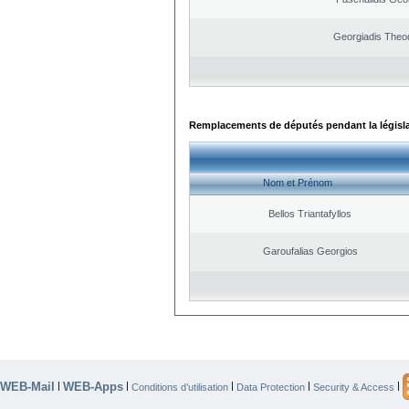
Georgiadis Theo
Remplacements de députés pendant la législ
Nom et Prénom
Bellos Triantafyllos
Garoufalias Georgios
WEB-Mail
WEB-Apps
|
|
|
|
|
Conditions d’utilisation
Data Protection
Security & Access