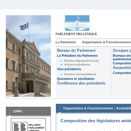
Le Parlement
Organisation & Fonctionnemen
Bureau du Parlement
Groupes p
Le Président du Parlement
Bureaux de
parlementai
Election-Mandat-Pouvoirs
Composition
Anciens présidents
Assemblée
Vice-présidents
Composition
Anciens vice-présidents
Questeurs et secrétaires
Conférence des présidents
:
Organisation & Fonctionnement
Assemblé
Links
Composition des législatures anté