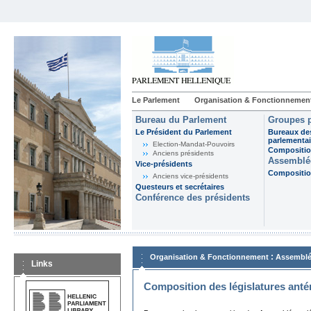
Le Parlement
Organisation & Fonctionnemen
Bureau du Parlement
Groupes p
Le Président du Parlement
Bureaux de
parlementai
Election-Mandat-Pouvoirs
Composition
Anciens présidents
Assemblée
Vice-présidents
Composition
Anciens vice-présidents
Questeurs et secrétaires
Conférence des présidents
:
Organisation & Fonctionnement
Assemblé
Links
Composition des législatures anté