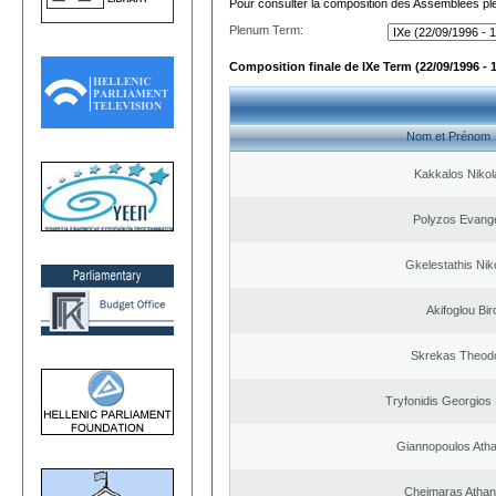
Pour consulter la composition des Assemblées plé
Plenum Term:
Composition finale de IXe Term (22/09/1996 - 
Nom et Prénom
Kakkalos Niko
Polyzos Evang
Gkelestathis Nik
Akifoglou Bir
Skrekas Theod
Tryfonidis Georgios 
Giannopoulos Ath
Cheimaras Athan