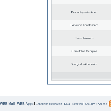
Diamantopoulou Anna
Evmoiridis Konstantinos
Floros Nikolaos
Garoufalias Georgios
Georgiadis Athanasios
WEB-Mail
WEB-Apps
|
|
|
|
|
Conditions d’utilisation
Data Protection
Security & Access