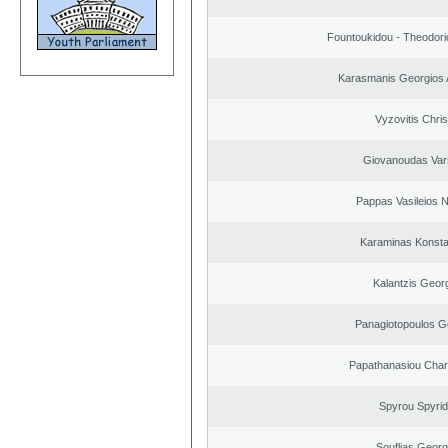
Fountoukidou - Theodori
Karasmanis Georgios 
Vyzovitis Chri
Giovanoudas Var
Pappas Vasileios N
Karaminas Konsta
Kalantzis Geor
Panagiotopoulos G
Papathanasiou Cha
Spyrou Spyri
Souflias Georg