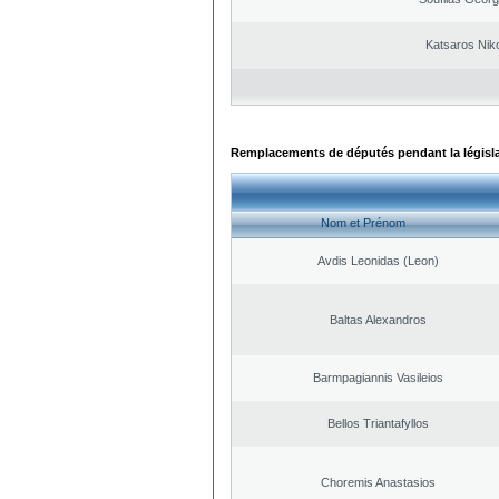
Katsaros Nik
Remplacements de députés pendant la législ
Nom et Prénom
Avdis Leonidas (Leon)
Baltas Alexandros
Barmpagiannis Vasileios
Bellos Triantafyllos
Choremis Anastasios