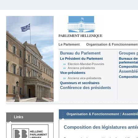
Le Parlement
Organisation & Fonctionnemen
Bureau du Parlement
Groupes p
Le Président du Parlement
Bureaux de
parlementai
Election-Mandat-Pouvoirs
Composition
Anciens présidents
Assemblée
Vice-présidents
Composition
Anciens vice-présidents
Questeurs et secrétaires
Conférence des présidents
:
Organisation & Fonctionnement
Assemblé
Links
Composition des législatures anté