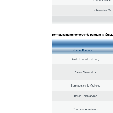
Tzitzikostas Geo
Remplacements de députés pendant la législ
Nom et Prénom
Avdis Leonidas (Leon)
Baltas Alexandros
Barmpagiannis Vasileios
Bellos Triantafyllos
Choremis Anastasios