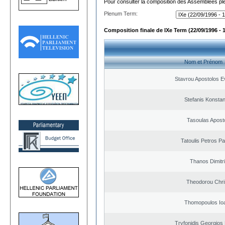
Pour consulter la composition des Assemblées plé
Plenum Term:
Composition finale de IXe Term (22/09/1996 - 
Nom et Prénom
Stavrou Apostolos E
Stefanis Konstan
Tasoulas Apost
Tatoulis Petros Pa
Thanos Dimitr
Theodorou Chri
Thomopoulos Io
Tryfonidis Georgios 