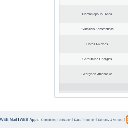
Diamantopoulou Anna
Evmoiridis Konstantinos
Floros Nikolaos
Garoufalias Georgios
Georgiadis Athanasios
WEB-Mail
WEB-Apps
|
|
|
|
|
Conditions d’utilisation
Data Protection
Security & Access