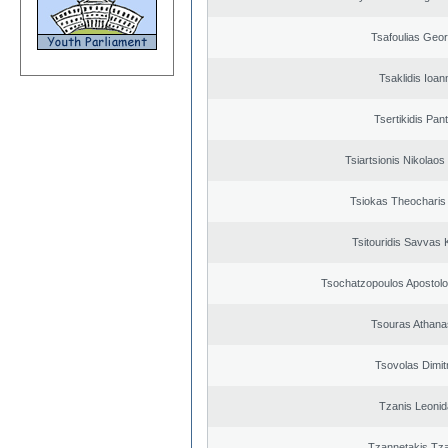
Tsafoulias Geor
Tsaklidis Ioan
Tsertikidis Pant
Tsiartsionis Nikolao
Tsiokas Theocharis 
Tsitouridis Savvas 
Tsochatzopoulos Apostolo
Tsouras Athana
Tsovolas Dimit
Tzanis Leoni
Tzannetakis Tz