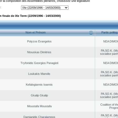
er la composition des Assemblées plénières, choisissez une législature
:
finale de IXe Term (22/09/1996 - 14/03/2000)
Nom et Prénom
Partis politiq
Polyzos Evangelos
NEA DΙMO
PA.SO.K. (M
Ntouskas Dimitrios
socialise panh
Tryfonidis Georgios Panagioti
NEA DΙMO
PA.SO.K. (M
Loukakis Manolis
socialise panh
Kefalogiannis Ioannis
NEA DΙMO
PA.SO.K. (M
Gkalip Gkalip
socialise panh
Coalition of t
Moustafa Moustafa
Progr
PA.SO.K. (M
Damianidis Charalampos