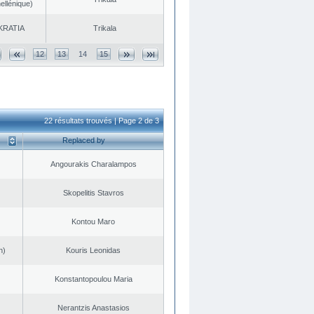
ellénique)
KRATIA
Trikala
12
13
14
15
22 résultats trouvés | Page 2 de 3
Replaced by
Angourakis Charalampos
Skopelitis Stavros
Kontou Maro
n)
Kouris Leonidas
Konstantopoulou Maria
Nerantzis Anastasios