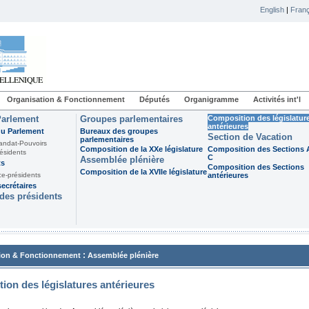
English
|
Franç
Organisation & Fonctionnement
Députés
Organigramme
Activités int'l
Parlement
Groupes parlementaires
Composition des législatur
antérieures
du Parlement
Bureaux des groupes
Section de Vacation
parlementaires
andat-Pouvoirs
Composition de la XXe législature
Composition des Sections A
ésidents
C
Assemblée plénière
ts
Composition des Sections
Composition de la XVIIe législature
ce-présidents
antérieures
ecrétaires
des présidents
:
ion & Fonctionnement
Assemblée plénière
ion des législatures antérieures