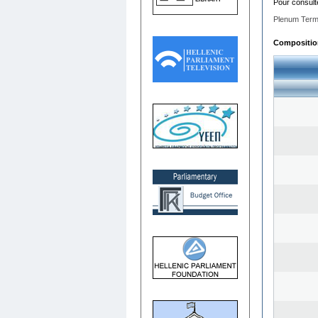
Pour consult
Plenum Term
Composition 