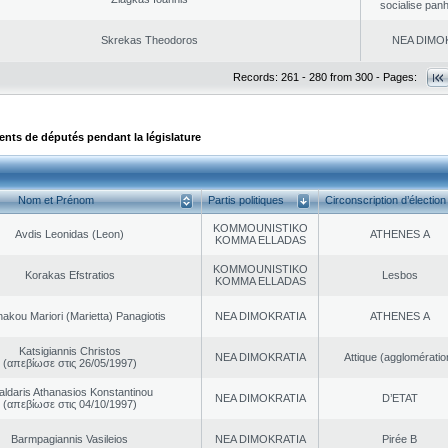
socialise panh
Skrekas Theodoros
NEA DΙMO
Records: 261 - 280 from 300 - Pages:
ts de députés pendant la législature
Nom et Prénom
Partis politiques
Circonscription d’élection
KOMMOUNISTIKO
Avdis Leonidas (Leon)
ATHENES Α
KOMMA ELLADAS
KOMMOUNISTIKO
Korakas Efstratios
Lesbos
KOMMA ELLADAS
akou Mariori (Marietta) Panagiotis
NEA DΙMOKRATIA
ATHENES Α
Katsigiannis Christos
NEA DΙMOKRATIA
Αttique (agglomératio
(απεβίωσε στις 26/05/1997)
aldaris Athanasios Konstantinou
NEA DΙMOKRATIA
D’ETAT
(απεβίωσε στις 04/10/1997)
Barmpagiannis Vasileios
NEA DΙMOKRATIA
Pirée B