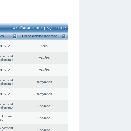
300 résultats trouvés | Page 14 de 15
ues
Circonscription d’élection
KRATIA
Pieria
ouvement
Prévéza
ellénique)
KRATIA
Prévéza
ouvement
Réthymnon
ellénique)
KRATIA
Réthymnon
ouvement
Rhodope
ellénique)
he Left and
Rhodope
ess
ouvement
Rhodope