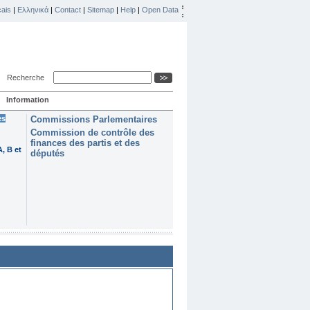
ais
|
Ελληνικά
|
Contact
|
Sitemap
|
Help
|
Open Data
Recherche
Information
es
Commissions Parlementaires
Commission de contrôle des
finances des partis et des
, B et
députés