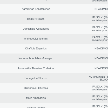
socialise panh
Karaminas Konstantinos
NEA DΙMO
PA.SO.K. (M
Iliadis Nikolaos
socialise panh
PA.SO.K. (M
Damianidis Alexandros
socialise panh
PA.SO.K. (M
Anthopoulos Ioannis
socialise panh
Chaïtidis Evgenios
NEA DΙMO
Karamanlis Achillefs Georgiou
NEA DΙMO
Leontaridis Theofilos Chrhstou
NEA DΙMO
KOMMOUNISTI
Panagiotou Stavros
ELLAD
PA.SO.K. (M
Oikonomou Christos
socialise panh
PA.SO.K. (M
Matis Athanasios
socialise panh
PA.SO.K. (M
Ziagkas Ioannis