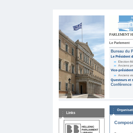
Le Parlement
Bureau du 
Le Président 
Election-M
Anciens pr
Vice-présiden
Anciens vi
Questeurs et s
Conférence 
Organisat
Links
Composit