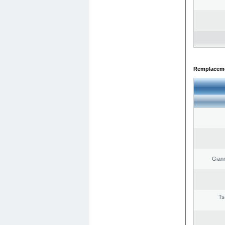
Remplacemen
Giann
Ts