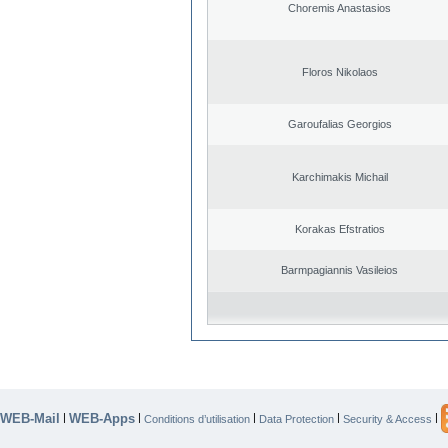
Choremis Anastasios
Floros Nikolaos
Garoufalias Georgios
Karchimakis Michail
Korakas Efstratios
Barmpagiannis Vasileios
WEB-Mail
WEB-Apps
|
|
|
|
|
Conditions d’utilisation
Data Protection
Security & Access