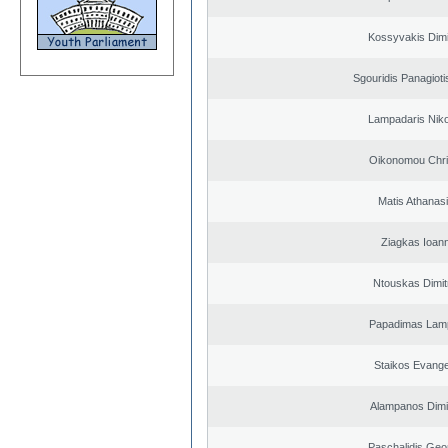
Kossyvakis Dimi
Sgouridis Panagioti
Lampadaris Nik
Oikonomou Chri
Matis Athanas
Ziagkas Ioann
Ntouskas Dimit
Papadimas Lam
Staikos Evang
Alampanos Dimit
Paschalidis Geo