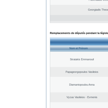
Georgiadis Theo
Remplacements de députés pendant la législ
Nom et Prénom
Stratakis Emmanouil
Papageorgopoulos Vasileios
Diamantopoulou Anna
Vyzas Vasileios - Evmenis