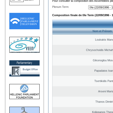
Pour consulter la composition des Assemblées plé
Plenum Term:
Composition finale de IXe Term (22/09/1996 - 
Nom et Prénom
Loukakis Mano
Chrysochoidis Michahl
Gikonoglou Mos
Papadatos Ioa
Tsertikidis Pant
Arseni Mari
Thanos Dimitr
Koliopanos Theo