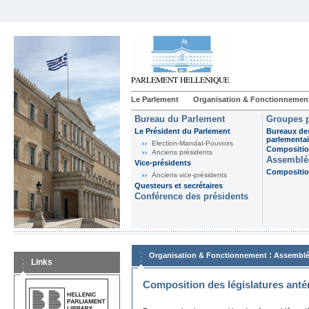
Le Parlement
Organisation & Fonctionnemen
Bureau du Parlement
Groupes p
Le Président du Parlement
Bureaux de
parlementai
Election-Mandat-Pouvoirs
Composition
Anciens présidents
Assemblée
Vice-présidents
Composition
Anciens vice-présidents
Questeurs et secrétaires
Conférence des présidents
:
Organisation & Fonctionnement
Assemblé
Links
Composition des législatures anté