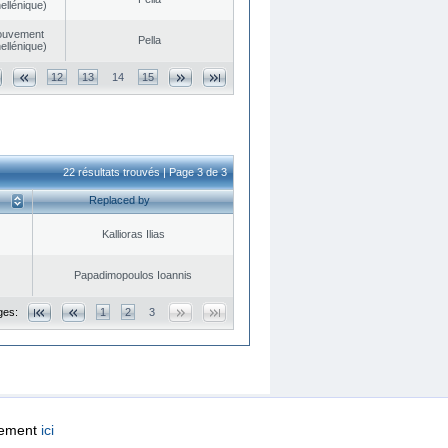
ellénique)
ouvement
Pella
ellénique)
12
13
14
15
22 résultats trouvés | Page 3 de 3
Replaced by
Kallioras Ilias
Papadimopoulos Ioannis
ges:
1
2
3
quement
ici