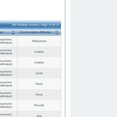
300 résultats trouvés | Page 14 de 15
ues
Circonscription d’élection
ouvement
Réthymnon
ellénique)
ouvement
Imathia
ellénique)
ouvement
Imathia
ellénique)
ouvement
Zante
ellénique)
ouvement
Pieria
ellénique)
ouvement
Pieria
ellénique)
ouvement
Phocide
ellénique)
ouvement
Arta