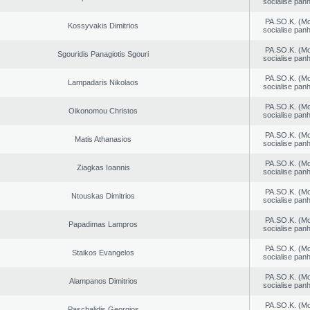
socialise panh
PA.SO.K. (M
Kossyvakis Dimitrios
socialise panh
PA.SO.K. (M
Sgouridis Panagiotis Sgouri
socialise panh
PA.SO.K. (M
Lampadaris Nikolaos
socialise panh
PA.SO.K. (M
Oikonomou Christos
socialise panh
PA.SO.K. (M
Matis Athanasios
socialise panh
PA.SO.K. (M
Ziagkas Ioannis
socialise panh
PA.SO.K. (M
Ntouskas Dimitrios
socialise panh
PA.SO.K. (M
Papadimas Lampros
socialise panh
PA.SO.K. (M
Staikos Evangelos
socialise panh
PA.SO.K. (M
Alampanos Dimitrios
socialise panh
PA.SO.K. (M
Paschalidis Georgios