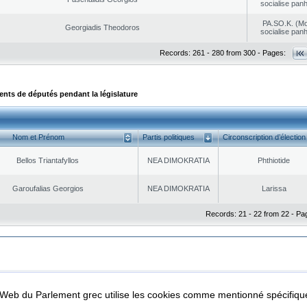
socialise panh
PA.SO.K. (M
Georgiadis Theodoros
socialise panh
Records: 261 - 280 from 300 - Pages:
ts de députés pendant la législature
Nom et Prénom
Partis politiques
Circonscription d’élection
Bellos Triantafyllos
NEA DΙMOKRATIA
Phthiotide
Garoufalias Georgios
NEA DΙMOKRATIA
Larissa
Records: 21 - 22 from 22 - Pa
|
|
ta Protection
Security & Access
l Web du Parlement grec utilise les cookies comme mentionné spécifi