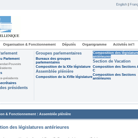
English
|
Franç
Organisation & Fonctionnement
Députés
Organigramme
Activités int'l
Parlement
Groupes parlementaires
Composition des législatur
antérieures
du Parlement
Bureaux des groupes
Section de Vacation
parlementaires
andat-Pouvoirs
Composition de la XXe législature
Composition des Sections A
ésidents
C
Assemblée plénière
ts
Composition des Sections
Composition de la XVIIe législature
ce-présidents
antérieures
ecrétaires
des présidents
:
ion & Fonctionnement
Assemblée plénière
ion des législatures antérieures