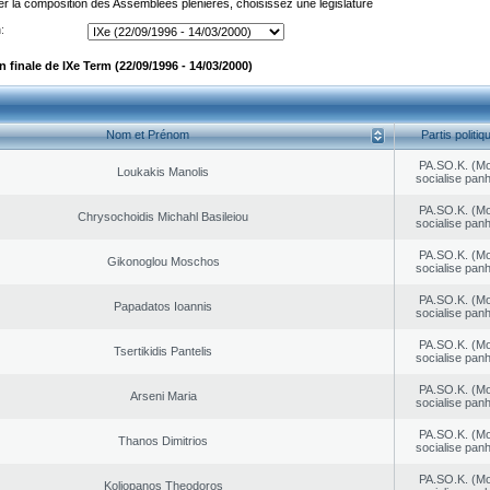
er la composition des Assemblées plénières, choisissez une législature
:
finale de IXe Term (22/09/1996 - 14/03/2000)
Nom et Prénom
Partis politiq
PA.SO.K. (M
Loukakis Manolis
socialise panh
PA.SO.K. (M
Chrysochoidis Michahl Basileiou
socialise panh
PA.SO.K. (M
Gikonoglou Moschos
socialise panh
PA.SO.K. (M
Papadatos Ioannis
socialise panh
PA.SO.K. (M
Tsertikidis Pantelis
socialise panh
PA.SO.K. (M
Arseni Maria
socialise panh
PA.SO.K. (M
Thanos Dimitrios
socialise panh
PA.SO.K. (M
Koliopanos Theodoros