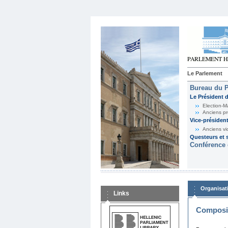
Le Parlement
Bureau du 
Le Président 
Election-M
Anciens pr
Vice-présiden
Anciens vi
Questeurs et s
Conférence 
Organisat
Links
Composit