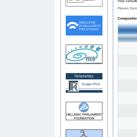
Pour consult
Plenum Term
Composition 