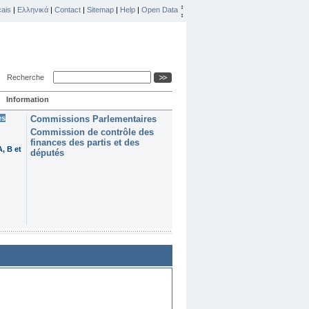
ais
|
Ελληνικά
|
Contact
|
Sitemap
|
Help
|
Open Data
Recherche
Information
es
Commissions Parlementaires
Commission de contrôle des
finances des partis et des
, B et
députés