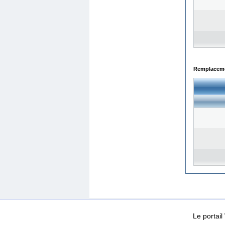
Remplacemen
WEB-Mail
WEB-Apps
|
|
|
Conditions d’utilisation
Da
Le portai