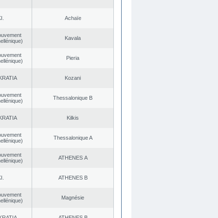
I.
Achaïe
ouvement
Kavala
ellénique)
ouvement
Pieria
ellénique)
KRATIA
Kozani
ouvement
Thessalonique B
ellénique)
KRATIA
Kilkis
ouvement
Thessalonique A
ellénique)
ouvement
ATHENES Α
ellénique)
I.
ATHENES Β
ouvement
Magnésie
ellénique)
KRATIA
ATHENES Β