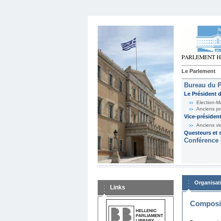
Le Parlement
Bureau du 
Le Président 
Election-M
Anciens pr
Vice-présiden
Anciens vi
Questeurs et s
Conférence 
Organisat
Links
Composit