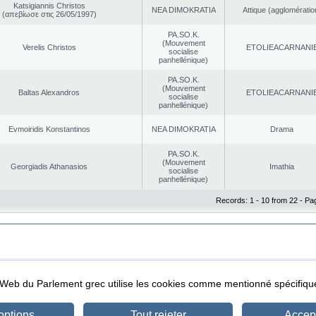
Katsigiannis Christos
NEA DΙMOKRATIA
Αttique (agglomératio
(απεβίωσε στις 26/05/1997)
PA.SO.K.
(Mouvement
Verelis Christos
EΤOLIEACARNANI
socialise
panhellénique)
PA.SO.K.
(Mouvement
Baltas Alexandros
EΤOLIEACARNANI
socialise
panhellénique)
Evmoiridis Konstantinos
NEA DΙMOKRATIA
Drama
PA.SO.K.
(Mouvement
Georgiadis Athanasios
Imathia
socialise
panhellénique)
Records: 1 - 10 from 22 - Pa
|
|
ta Protection
Security & Access
l Web du Parlement grec utilise les cookies comme mentionné spécifi
options
Tout rejeter
Accept