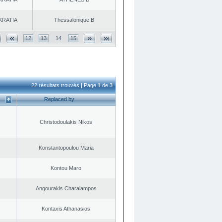
KRATIA
Thessalonique B
12
13
14
15
22 résultats trouvés | Page 1 de 3
Replaced by
Christodoulakis Nikos
Konstantopoulou Maria
Kontou Maro
Angourakis Charalampos
Kontaxis Athanasios