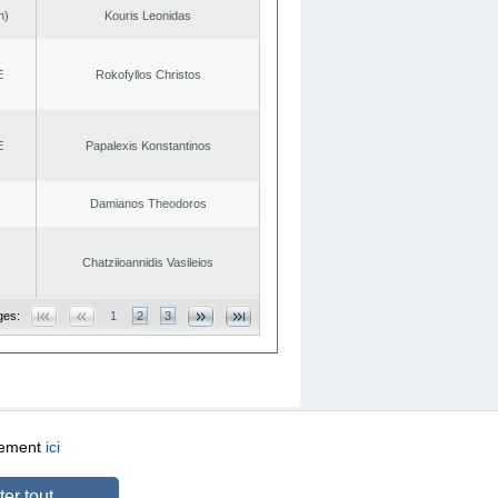
n)
Kouris Leonidas
E
Rokofyllos Christos
E
Papalexis Konstantinos
Damianos Theodoros
Chatziioannidis Vasileios
ges:
1
2
3
quement
ici
CREATED BY
DOPE STUDIO
er tout