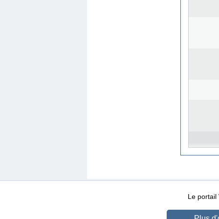
WEB-Mail
WEB-Apps
|
|
|
Conditions d’utilisation
Da
Le portai
Plus d'