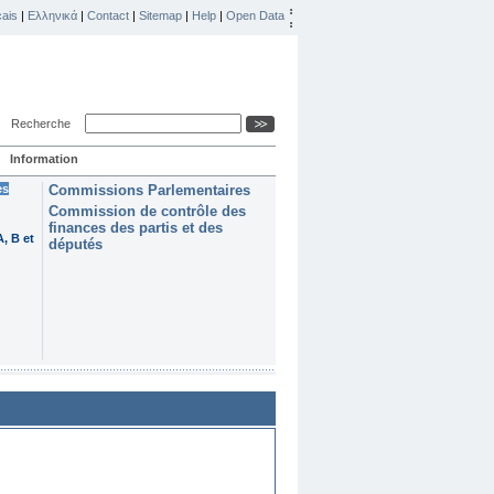
ais
|
Ελληνικά
|
Contact
|
Sitemap
|
Help
|
Open Data
Recherche
Information
es
Commissions Parlementaires
Commission de contrôle des
finances des partis et des
, B et
députés