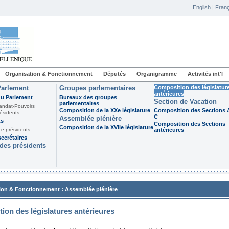
English
|
Franç
Organisation & Fonctionnement
Députés
Organigramme
Activités int'l
Parlement
Groupes parlementaires
Composition des législatur
antérieures
du Parlement
Bureaux des groupes
Section de Vacation
parlementaires
andat-Pouvoirs
Composition de la XXe législature
Composition des Sections A
ésidents
C
Assemblée plénière
ts
Composition des Sections
Composition de la XVIIe législature
ce-présidents
antérieures
ecrétaires
des présidents
:
ion & Fonctionnement
Assemblée plénière
ion des législatures antérieures