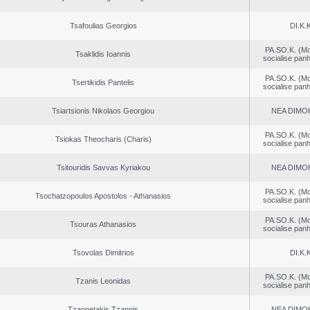
Tsafoulias Georgios
DI.K.K
PA.SO.K. (M
Tsaklidis Ioannis
socialise panh
PA.SO.K. (M
Tsertikidis Pantelis
socialise panh
Tsiartsionis Nikolaos Georgiou
NEA DΙMO
PA.SO.K. (M
Tsiokas Theocharis (Charis)
socialise panh
Tsitouridis Savvas Kyriakou
NEA DΙMO
PA.SO.K. (M
Tsochatzopoulos Apostolos - Athanasios
socialise panh
PA.SO.K. (M
Tsouras Athanasios
socialise panh
Tsovolas Dimitrios
DI.K.K
PA.SO.K. (M
Tzanis Leonidas
socialise panh
Tzannetakis Tzannis
NEA DΙMO