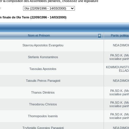
er la composition des Assemblées plénières, choisissez une législature
:
finale de IXe Term (22/09/1996 - 14/03/2000)
Nom et Prénom
Partis politiq
Stavrou Apostolos Evangelou
NEA DΙMO
PA.SO.K. (M
Stefanis Konstantinos
socialise panh
KOMMOUNISTI
Tasoulas Apostolos
ELLAD
Tatoulis Petros Panagioti
NEA DΙMO
PA.SO.K. (M
Thanos Dimitrios
socialise panh
PA.SO.K. (M
Theodorou Christos
socialise panh
PA.SO.K. (M
Thomopoulos Ioannis
socialise panh
Tryfonidis Georgios Panagioti
NEA DΙMO