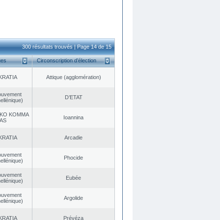
300 résultats trouvés | Page 14 de 15
ues
Circonscription d’élection
KRATIA
Αttique (agglomération)
ouvement
D’ETAT
ellénique)
KO KOMMA
Ioannina
AS
KRATIA
Arcadie
ouvement
Phocide
ellénique)
ouvement
Eubée
ellénique)
ouvement
Argolide
ellénique)
KRATIA
Prévéza