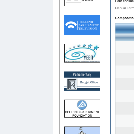
Pour consult
Plenum Term
Composition 