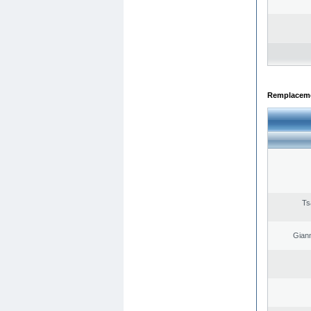
Remplacemen
Ts
Giann