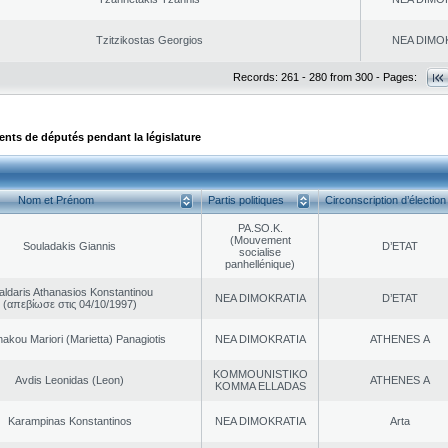
Tzitzikostas Georgios
NEA DΙMO
Records: 261 - 280 from 300 - Pages:
ts de députés pendant la législature
Nom et Prénom
Partis politiques
Circonscription d’élection
PA.SO.K.
(Mouvement
Souladakis Giannis
D’ETAT
socialise
panhellénique)
aldaris Athanasios Konstantinou
NEA DΙMOKRATIA
D’ETAT
(απεβίωσε στις 04/10/1997)
akou Mariori (Marietta) Panagiotis
NEA DΙMOKRATIA
ATHENES Α
KOMMOUNISTIKO
Avdis Leonidas (Leon)
ATHENES Α
KOMMA ELLADAS
Karampinas Konstantinos
NEA DΙMOKRATIA
Arta