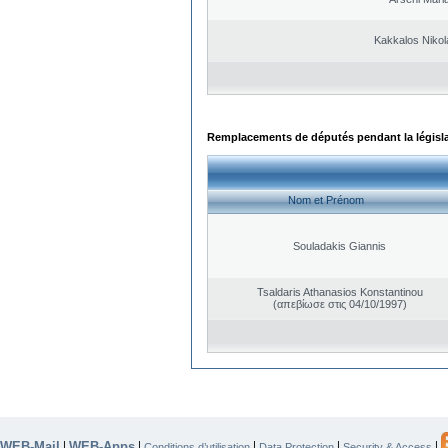
Kakkalos Niko
Remplacements de députés pendant la législ
Nom et Prénom
Souladakis Giannis
Tsaldaris Athanasios Konstantinou
(απεβίωσε στις 04/10/1997)
WEB-Mail
WEB-Apps
|
|
|
|
|
Conditions d’utilisation
Data Protection
Security & Access