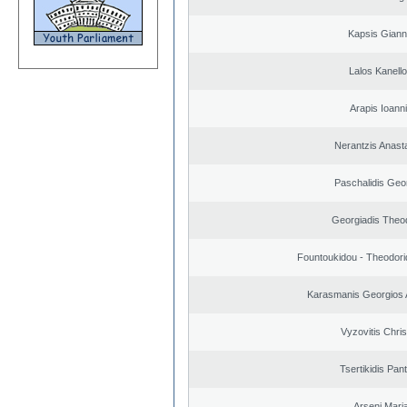
Kapsis Giann
Lalos Kanell
Arapis Ioann
Nerantzis Anast
Paschalidis Geo
Georgiadis Theo
Fountoukidou - Theodori
Karasmanis Georgios 
Vyzovitis Chri
Tsertikidis Pant
Arseni Mari