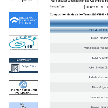
Pour consulter la composition des Assemblées plé
Plenum Term:
Composition finale de IXe Term (22/09/1996 - 
Nom et Prénom
Melas Panagio
Michaloliakos Vasilei
Kalos Georgi
Alfieri Styliani (S
Laliotis Konstan
Niotis Grigori
Diamantidis Ioa
Kritikos Panagi