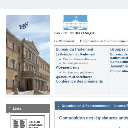
Le Parlement
Organisation & Fonctionnemen
Bureau du Parlement
Groupes p
Le Président du Parlement
Bureaux de
parlementai
Election-Mandat-Pouvoirs
Composition
Anciens présidents
Assemblée
Vice-présidents
Composition
Anciens vice-présidents
Questeurs et secrétaires
Conférence des présidents
:
Organisation & Fonctionnement
Assemblé
Links
Composition des législatures anté