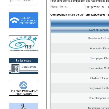
Pour consulter la composition des Assemblées plé
Plenum Term:
Composition finale de IXe Term (22/09/1996 - 
Nom et Prénom
Kanellopoulos L
Anomeritis Geor
Protopapas Chri
Tzoumakas Stef
Chytiris Tilema
Veryvakis Elefth
Charalampous Io
Mitsotakis Konsta