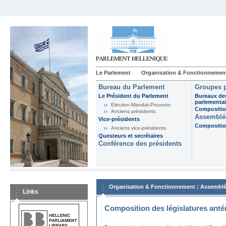
Le Parlement
Organisation & Fonctionnemen
Bureau du Parlement
Groupes p
Le Président du Parlement
Bureaux de
parlementai
Election-Mandat-Pouvoirs
Composition
Anciens présidents
Assemblée
Vice-présidents
Composition
Anciens vice-présidents
Questeurs et secrétaires
Conférence des présidents
:
Organisation & Fonctionnement
Assemblé
Links
Composition des législatures anté