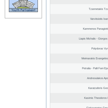
Tzannetakis Tz
Varvitsiotis Ioa
Kammenos Panagioti
Liapis Michalis - Giorgo
Polydoras Vy
Meimarakis Evangelos 
Petralia - Palli Fani 
Andreoulakos Apo
Karatzaferis Geo
Kasimis Theodoros P
Giakoumatos Ger