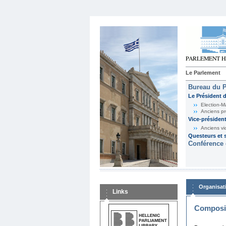
Le Parlement
Bureau du 
Le Président 
Election-M
Anciens pr
Vice-présiden
Anciens vi
Questeurs et s
Conférence 
Organisat
Links
Composit