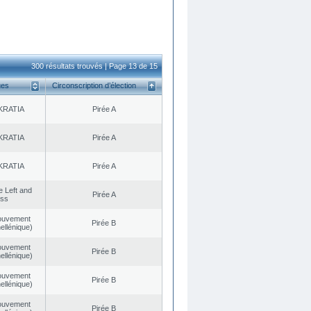
300 résultats trouvés | Page 13 de 15
ues
Circonscription d’élection
KRATIA
Pirée A
KRATIA
Pirée A
KRATIA
Pirée A
he Left and
Pirée A
ess
ouvement
Pirée B
ellénique)
ouvement
Pirée B
ellénique)
ouvement
Pirée B
ellénique)
ouvement
Pirée B