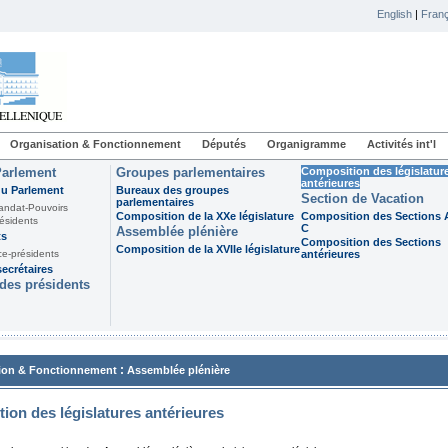
English
|
Franç
Organisation & Fonctionnement
Députés
Organigramme
Activités int'l
Parlement
Groupes parlementaires
Composition des législatur
antérieures
du Parlement
Bureaux des groupes
Section de Vacation
parlementaires
andat-Pouvoirs
Composition de la XXe législature
Composition des Sections A
ésidents
C
Assemblée plénière
ts
Composition des Sections
Composition de la XVIIe législature
ce-présidents
antérieures
ecrétaires
des présidents
:
ion & Fonctionnement
Assemblée plénière
ion des législatures antérieures