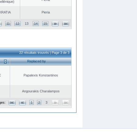
ellénique)
KRATIA
Pieria
11
12
13
14
15
22 résultats trouvés | Page 3 de 3
Replaced by
E
Papalexis Konstantinos
Angourakis Charalampos
ges:
1
2
3