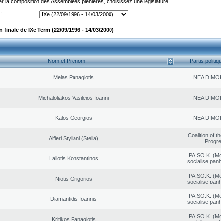
er la composition des Assemblées plénières, choisissez une législature
:
finale de IXe Term (22/09/1996 - 14/03/2000)
Nom et Prénom
Partis politiq
Melas Panagiotis
NEA DΙMO
Michaloliakos Vasileios Ioanni
NEA DΙMO
Kalos Georgios
NEA DΙMO
Coalition of t
Alfieri Styliani (Stella)
Progr
PA.SO.K. (M
Laliotis Konstantinos
socialise panh
PA.SO.K. (M
Niotis Grigorios
socialise panh
PA.SO.K. (M
Diamantidis Ioannis
socialise panh
PA.SO.K. (M
Kritikos Panagiotis