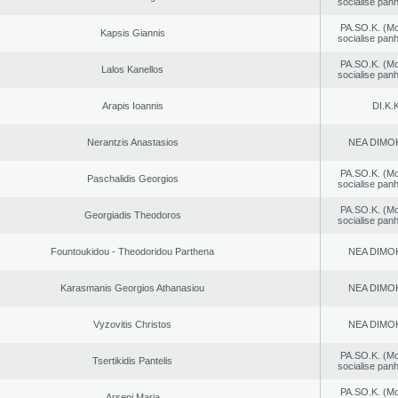
socialise panh
PA.SO.K. (M
Kapsis Giannis
socialise panh
PA.SO.K. (M
Lalos Kanellos
socialise panh
Arapis Ioannis
DI.K.K
Nerantzis Anastasios
NEA DΙMO
PA.SO.K. (M
Paschalidis Georgios
socialise panh
PA.SO.K. (M
Georgiadis Theodoros
socialise panh
Fountoukidou - Theodoridou Parthena
NEA DΙMO
Karasmanis Georgios Athanasiou
NEA DΙMO
Vyzovitis Christos
NEA DΙMO
PA.SO.K. (M
Tsertikidis Pantelis
socialise panh
PA.SO.K. (M
Arseni Maria