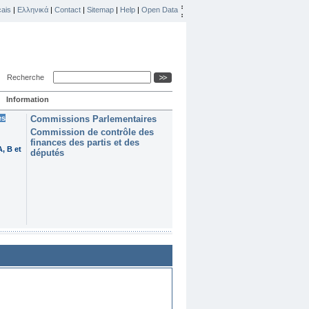
ais
|
Ελληνικά
|
Contact
|
Sitemap
|
Help
|
Open Data
Recherche
Information
es
Commissions Parlementaires
Commission de contrôle des
finances des partis et des
, B et
députés