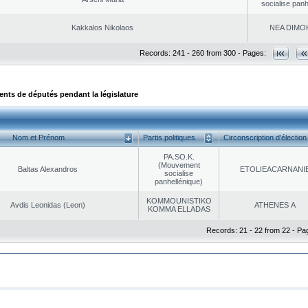
socialise panh
Kakkalos Nikolaos
NEA DΙMO
Records: 241 - 260 from 300 - Pages:
ts de députés pendant la législature
Nom et Prénom
Partis politiques
Circonscription d’élection
PA.SO.K.
(Mouvement
Baltas Alexandros
EΤOLIEACARNANI
socialise
panhellénique)
KOMMOUNISTIKO
Avdis Leonidas (Leon)
ATHENES Α
KOMMA ELLADAS
Records: 21 - 22 from 22 - Pa
|
|
ta Protection
Security & Access