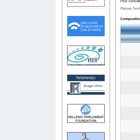
Pour consult
Plenum Term
Composition 