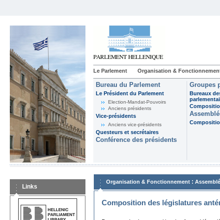
Le Parlement
Organisation & Fonctionnemen
Bureau du Parlement
Groupes p
Le Président du Parlement
Bureaux de
parlementai
Election-Mandat-Pouvoirs
Composition
Anciens présidents
Assemblée
Vice-présidents
Composition
Anciens vice-présidents
Questeurs et secrétaires
Conférence des présidents
:
Organisation & Fonctionnement
Assemblé
Links
Composition des législatures anté