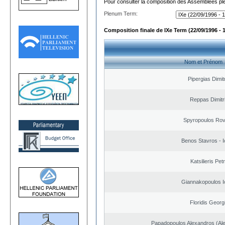
Pour consulter la composition des Assemblées plé
Plenum Term:
Composition finale de IXe Term (22/09/1996 - 
Nom et Prénom
Pipergias Dimit
Reppas Dimitr
Spyropoulos Rov
Benos Stavros - I
Katsilieris Pet
Giannakopoulos I
Floridis Georg
Papadopoulos Alexandros (Ale