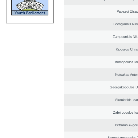
Papazoi Elisa
Levogiannis Nik
Zampounidis Nik
Kipouros Chris
Thomopoulos Io
Kotsakas Anto
Georgakopoulos Di
Skoularikis Ioa
Zafeiropoulos Io
Petralias Avger
Kontogiannopoulos V