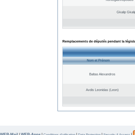
Gkalip Gkali
Remplacements de députés pendant la législ
Nom et Prénom
Baltas Alexandros
Avdis Leonidas (Leon)
WEB-Mail
WEB-Apps
|
|
|
|
|
Conditions d’utilisation
Data Protection
Security & Access