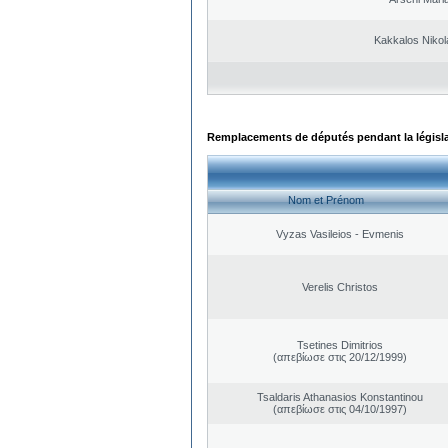
Kakkalos Niko
Remplacements de députés pendant la législ
Nom et Prénom
Vyzas Vasileios - Evmenis
Verelis Christos
Tsetines Dimitrios
(απεβίωσε στις 20/12/1999)
Tsaldaris Athanasios Konstantinou
(απεβίωσε στις 04/10/1997)