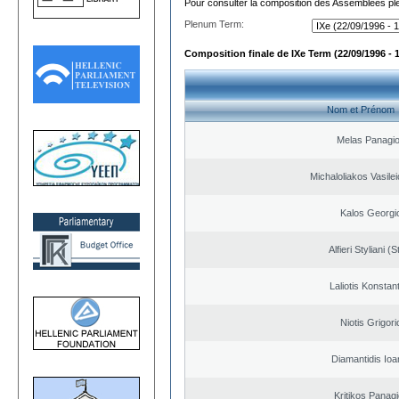
Pour consulter la composition des Assemblées plé
Plenum Term:
Composition finale de IXe Term (22/09/1996 - 
Nom et Prénom
Melas Panagio
Michaloliakos Vasilei
Kalos Georgi
Alfieri Styliani (S
Laliotis Konstan
Niotis Grigori
Diamantidis Ioa
Kritikos Panagi