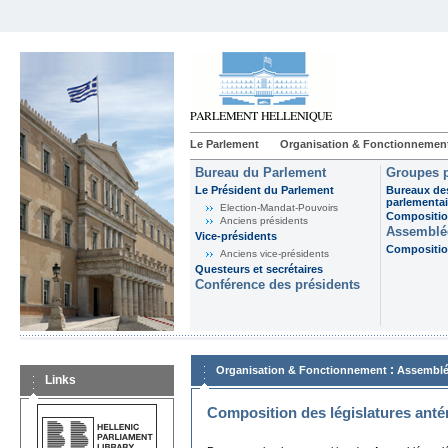
Le Parlement
Organisation & Fonctionnemen
Bureau du Parlement
Groupes p
Le Président du Parlement
Bureaux de
parlementai
Election-Mandat-Pouvoirs
Composition
Anciens présidents
Assemblée
Vice-présidents
Composition
Anciens vice-présidents
Questeurs et secrétaires
Conférence des présidents
:
Organisation & Fonctionnement
Assemblé
Links
Composition des législatures anté