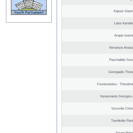
Kapsis Giann
Lalos Kanell
Arapis Ioann
Nerantzis Anast
Paschalidis Geo
Georgiadis Theo
Fountoukidou - Theodori
Karasmanis Georgios 
Vyzovitis Chri
Tsertikidis Pant
Arseni Mari