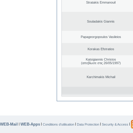
Stratakis Emmanouil
Souladakis Giannis
Papageorgopoulos Vasileios
Korakas Efstratios
Katsigiannis Christos
(απεβίωσε στις 26/05/1997)
Karchimakis Michail
WEB-Mail
WEB-Apps
|
|
|
|
|
Conditions d’utilisation
Data Protection
Security & Access