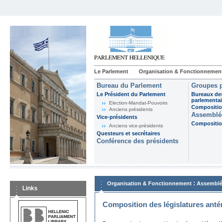
Le Parlement
Organisation & Fonctionnemen
Bureau du Parlement
Groupes p
Le Président du Parlement
Bureaux de
parlementai
Election-Mandat-Pouvoirs
Composition
Anciens présidents
Assemblée
Vice-présidents
Composition
Anciens vice-présidents
Questeurs et secrétaires
Conférence des présidents
:
Organisation & Fonctionnement
Assemblé
Links
Composition des législatures anté