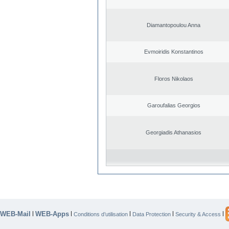
Diamantopoulou Anna
Evmoiridis Konstantinos
Floros Nikolaos
Garoufalias Georgios
Georgiadis Athanasios
WEB-Mail
WEB-Apps
|
|
|
|
|
Conditions d’utilisation
Data Protection
Security & Access