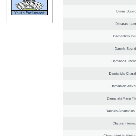
Dimas Stavr
Dimaras Ioann
Diamantidis Ioa
Danelis Spyri
Damianos Theo
Damianidis Chara
Damianidis Alexa
Damanaki Maria Th
Dabakis Athanasios 
Chytiris Tilema
Chrysochoidis Michahl