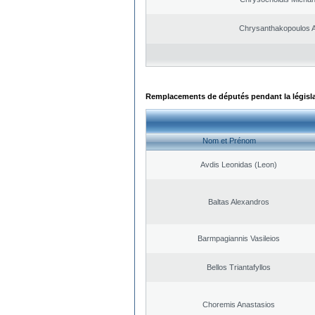
Chrysanthakopoulos 
Remplacements de députés pendant la législ
Nom et Prénom
Avdis Leonidas (Leon)
Baltas Alexandros
Barmpagiannis Vasileios
Bellos Triantafyllos
Choremis Anastasios