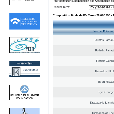
Pour consulter la composition des Assemblées plé
Plenum Term:
Composition finale de IXe Term (22/09/1996 - 
Nom et Prénom
Fountas Parask
Fotiadis Panagi
Floridis Georg
Farmakis Niko
Evert Miltiad
Drys Georgi
Dragasakis Ioannis
Dimoschakis The