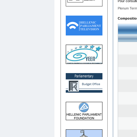
Pour consult
Plenum Term
Composition 