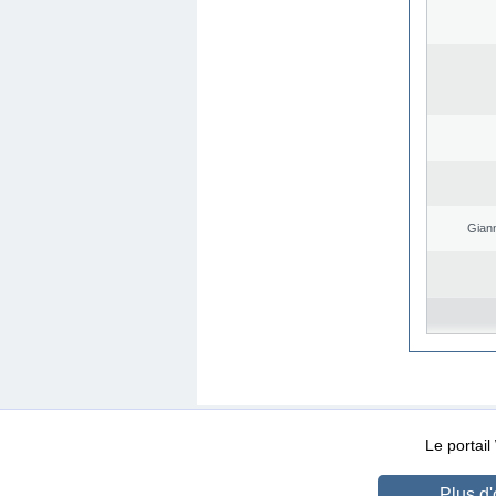
Giann
WEB-Mail
WEB-Apps
|
|
|
Conditions d’utilisation
Da
Le portai
Plus d'