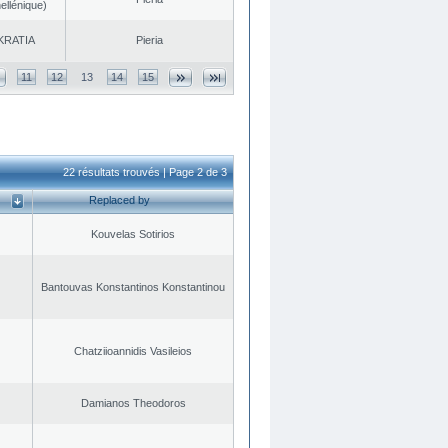
ellénique)
KRATIA
Pieria
11
12
13
14
15
22 résultats trouvés | Page 2 de 3
Replaced by
Kouvelas Sotirios
Bantouvas Konstantinos Konstantinou
Chatziioannidis Vasileios
Damianos Theodoros