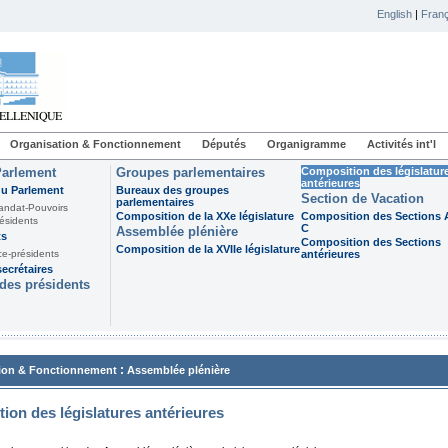
English
|
Franç
Organisation & Fonctionnement
Députés
Organigramme
Activités int'l
Parlement
Groupes parlementaires
Composition des législatur
antérieures
du Parlement
Bureaux des groupes
Section de Vacation
parlementaires
andat-Pouvoirs
Composition de la XXe législature
Composition des Sections A
ésidents
C
Assemblée plénière
ts
Composition des Sections
Composition de la XVIIe législature
ce-présidents
antérieures
ecrétaires
des présidents
:
ion & Fonctionnement
Assemblée plénière
ion des législatures antérieures