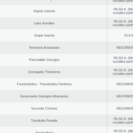
socialise panh
PA.SO.K. (M
Kapsis Giannis
socialise panh
PA.SO.K. (M
Lalos Kanellos
socialise panh
Arapis Ioannis
DI.K.K
Nerantzis Anastasios
NEA DΙMO
PA.SO.K. (M
Paschalidis Georgios
socialise panh
PA.SO.K. (M
Georgiadis Theodoros
socialise panh
Fountoukidou - Theodoridou Parthena
NEA DΙMO
Karasmanis Georgios Athanasiou
NEA DΙMO
Vyzovitis Christos
NEA DΙMO
PA.SO.K. (M
Tsertikidis Pantelis
socialise panh
PA.SO.K. (M
Arseni Maria