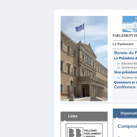
Le Parlement
Bureau du 
Le Président 
Election-M
Anciens pr
Vice-présiden
Anciens vi
Questeurs et s
Conférence 
Organisat
Links
Composit