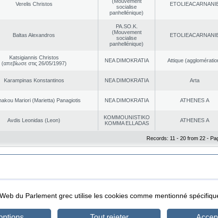
(Mouvement
Verelis Christos
EΤOLIEACARNANI
socialise
panhellénique)
PA.SO.K.
(Mouvement
Baltas Alexandros
EΤOLIEACARNANI
socialise
panhellénique)
Katsigiannis Christos
NEA DΙMOKRATIA
Αttique (agglomératio
(απεβίωσε στις 26/05/1997)
Karampinas Konstantinos
NEA DΙMOKRATIA
Arta
akou Mariori (Marietta) Panagiotis
NEA DΙMOKRATIA
ATHENES Α
KOMMOUNISTIKO
Avdis Leonidas (Leon)
ATHENES Α
KOMMA ELLADAS
Records: 11 - 20 from 22 - Pa
|
|
ta Protection
Security & Access
l Web du Parlement grec utilise les cookies comme mentionné spécifi
options
Tout rejeter
Accept