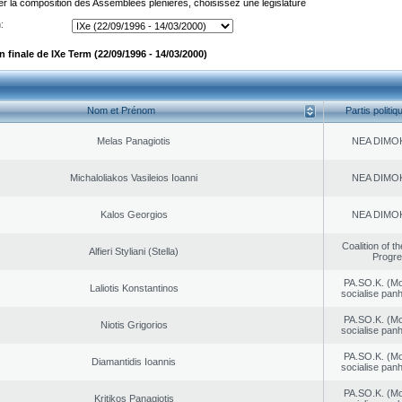
er la composition des Assemblées plénières, choisissez une législature
:
finale de IXe Term (22/09/1996 - 14/03/2000)
Nom et Prénom
Partis politiq
Melas Panagiotis
NEA DΙMO
Michaloliakos Vasileios Ioanni
NEA DΙMO
Kalos Georgios
NEA DΙMO
Coalition of t
Alfieri Styliani (Stella)
Progr
PA.SO.K. (M
Laliotis Konstantinos
socialise panh
PA.SO.K. (M
Niotis Grigorios
socialise panh
PA.SO.K. (M
Diamantidis Ioannis
socialise panh
PA.SO.K. (M
Kritikos Panagiotis