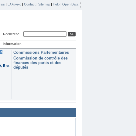
ais
|
Ελληνικά
|
Contact
|
Sitemap
|
Help
|
Open Data
Recherche
Information
es
Commissions Parlementaires
Commission de contrôle des
finances des partis et des
, B et
députés