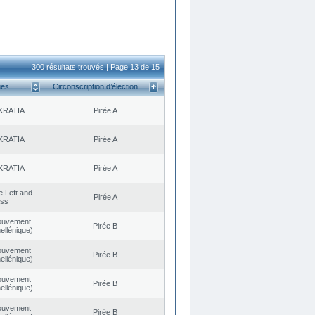
300 résultats trouvés | Page 13 de 15
ues
Circonscription d’élection
KRATIA
Pirée A
KRATIA
Pirée A
KRATIA
Pirée A
he Left and
Pirée A
ess
ouvement
Pirée B
ellénique)
ouvement
Pirée B
ellénique)
ouvement
Pirée B
ellénique)
ouvement
Pirée B