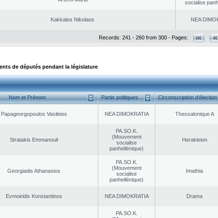
socialise panh
Kakkalos Nikolaos
NEA DΙMO
Records: 241 - 260 from 300 - Pages:
ts de députés pendant la législature
Nom et Prénom
Partis politiques
Circonscription d’élection
Papageorgopoulos Vasileios
NEA DΙMOKRATIA
Thessalonique A
PA.SO.K.
(Mouvement
Stratakis Emmanouil
Herakleion
socialise
panhellénique)
PA.SO.K.
(Mouvement
Georgiadis Athanasios
Imathia
socialise
panhellénique)
Evmoiridis Konstantinos
NEA DΙMOKRATIA
Drama
PA.SO.K.