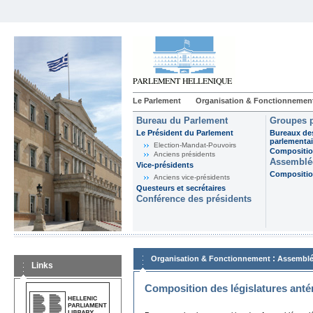
Le Parlement
Organisation & Fonctionnemen
Bureau du Parlement
Groupes p
Le Président du Parlement
Bureaux de
parlementai
Election-Mandat-Pouvoirs
Composition
Anciens présidents
Assemblée
Vice-présidents
Composition
Anciens vice-présidents
Questeurs et secrétaires
Conférence des présidents
:
Organisation & Fonctionnement
Assemblé
Links
Composition des législatures anté