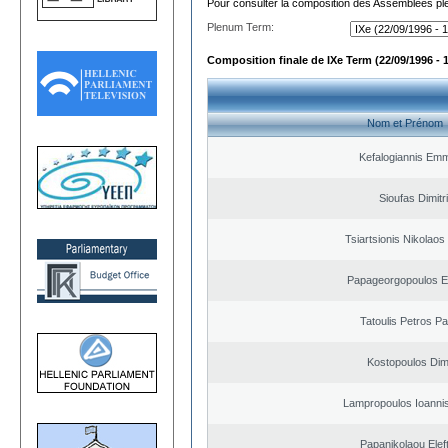
Pour consulter la composition des Assemblées plé
Plenum Term:
Composition finale de IXe Term (22/09/1996 - 
Nom et Prénom
Kefalogiannis Emm
Sioufas Dimitr
Tsiartsionis Nikolao
Papageorgopoulos El
Tatoulis Petros Pa
Kostopoulos Dimi
Lampropoulos Ioannis
Papanikolaou Elef