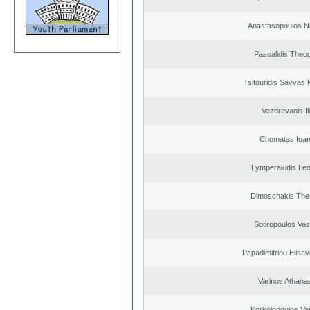
Anastasopoulos N
Passalidis Theo
Tsitouridis Savvas 
Vezdrevanis Il
Chomatas Ioan
Lymperakidis Le
Dimoschakis The
Sotiropoulos Vasi
Papadimitriou Elisav
Varinos Athana
Korkolopoulos Vas