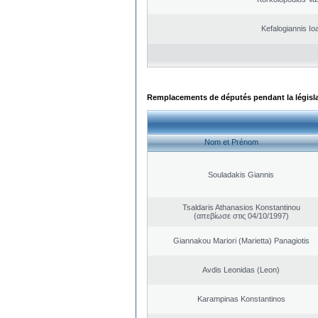
Kefalogiannis Io
Remplacements de députés pendant la législ
Nom et Prénom
Souladakis Giannis
Tsaldaris Athanasios Konstantinou
(απεβίωσε στις 04/10/1997)
Giannakou Mariori (Marietta) Panagiotis
Avdis Leonidas (Leon)
Karampinas Konstantinos