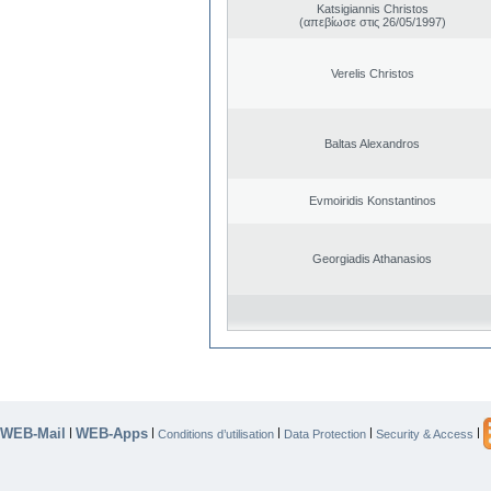
Katsigiannis Christos
(απεβίωσε στις 26/05/1997)
Verelis Christos
Baltas Alexandros
Evmoiridis Konstantinos
Georgiadis Athanasios
WEB-Mail
WEB-Apps
|
|
|
|
|
Conditions d’utilisation
Data Protection
Security & Access