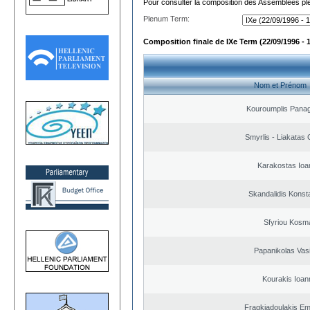
Pour consulter la composition des Assemblées plé
Plenum Term:
Composition finale de IXe Term (22/09/1996 - 
Nom et Prénom
Kouroumplis Panagi
Smyrlis - Liakatas 
Karakostas Ioa
Skandalidis Konst
Sfyriou Kosm
Papanikolas Vasi
Kourakis Ioan
Fragkiadoulakis E