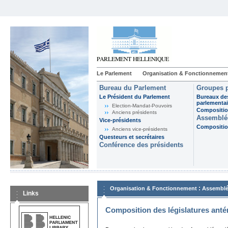
Le Parlement
Organisation & Fonctionnemen
Bureau du Parlement
Groupes p
Le Président du Parlement
Bureaux de
parlementai
Election-Mandat-Pouvoirs
Composition
Anciens présidents
Assemblée
Vice-présidents
Composition
Anciens vice-présidents
Questeurs et secrétaires
Conférence des présidents
:
Organisation & Fonctionnement
Assemblé
Links
Composition des législatures anté