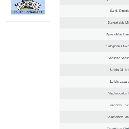
Sarris Dimitri
Stavrakakis M
Apostolakis Dimi
Salagiannis Nik
Vasileios Vasil
Sotirlis Dimitr
Lotidis Lazar
Vlachopoulos Il
Ioannidis Foi
Kalamakidis Ioa
Theodorou Chri