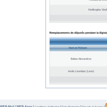
Kedikoglou Vasi
Remplacements de députés pendant la législ
Nom et Prénom
Baltas Alexandros
Avdis Leonidas (Leon)
WEB-Mail
WEB-Apps
|
|
|
|
|
Conditions d’utilisation
Data Protection
Security & Access