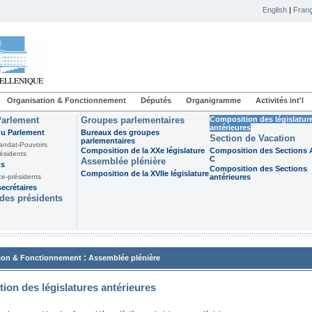
English
|
Franç
Organisation & Fonctionnement
Députés
Organigramme
Activités int'l
Parlement
Groupes parlementaires
Composition des législatur
antérieures
du Parlement
Bureaux des groupes
Section de Vacation
parlementaires
andat-Pouvoirs
Composition de la XXe législature
Composition des Sections A
ésidents
C
Assemblée plénière
ts
Composition des Sections
Composition de la XVIIe législature
ce-présidents
antérieures
ecrétaires
des présidents
:
ion & Fonctionnement
Assemblée plénière
ion des législatures antérieures