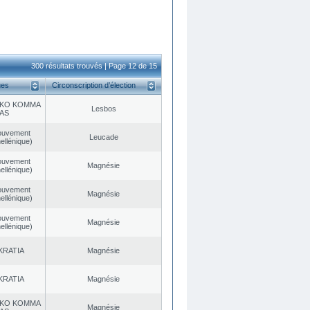
300 résultats trouvés | Page 12 de 15
ues
Circonscription d’élection
KO KOMMA
Lesbos
AS
ouvement
Leucade
ellénique)
ouvement
Magnésie
ellénique)
ouvement
Magnésie
ellénique)
ouvement
Magnésie
ellénique)
KRATIA
Magnésie
KRATIA
Magnésie
KO KOMMA
Magnésie