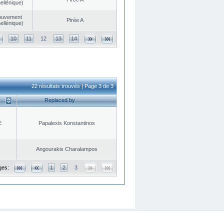
ellénique)
ouvement
Pirée A
ellénique)
10
11
12
13
14
22 résultats trouvés | Page 3 de 3
Replaced by
E
Papalexis Konstantinos
Angourakis Charalampos
ges:
1
2
3