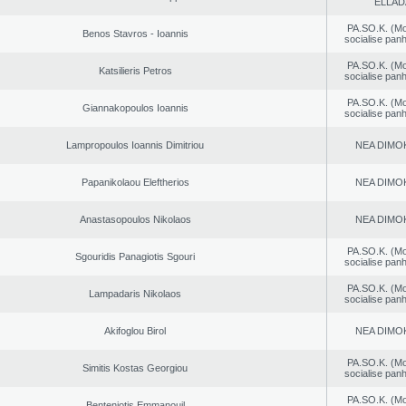
ELLAD
PA.SO.K. (M
Benos Stavros - Ioannis
socialise panh
PA.SO.K. (M
Katsilieris Petros
socialise panh
PA.SO.K. (M
Giannakopoulos Ioannis
socialise panh
Lampropoulos Ioannis Dimitriou
NEA DΙMO
Papanikolaou Eleftherios
NEA DΙMO
Anastasopoulos Nikolaos
NEA DΙMO
PA.SO.K. (M
Sgouridis Panagiotis Sgouri
socialise panh
PA.SO.K. (M
Lampadaris Nikolaos
socialise panh
Akifoglou Birol
NEA DΙMO
PA.SO.K. (M
Simitis Kostas Georgiou
socialise panh
PA.SO.K. (M
Benteniotis Emmanouil