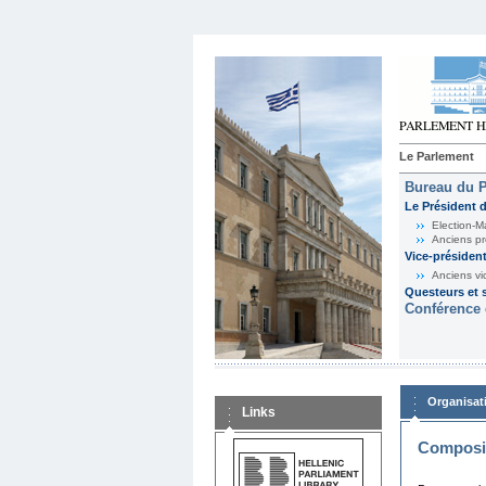
Le Parlement
Bureau du 
Le Président 
Election-M
Anciens pr
Vice-présiden
Anciens vi
Questeurs et s
Conférence 
Organisat
Links
Composit