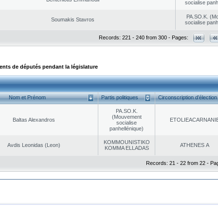
socialise panh
PA.SO.K. (M
Soumakis Stavros
socialise panh
Records: 221 - 240 from 300 - Pages:
ts de députés pendant la législature
Nom et Prénom
Partis politiques
Circonscription d’élection
PA.SO.K.
(Mouvement
Baltas Alexandros
EΤOLIEACARNANI
socialise
panhellénique)
KOMMOUNISTIKO
Avdis Leonidas (Leon)
ATHENES Α
KOMMA ELLADAS
Records: 21 - 22 from 22 - Pa
|
|
ta Protection
Security & Access