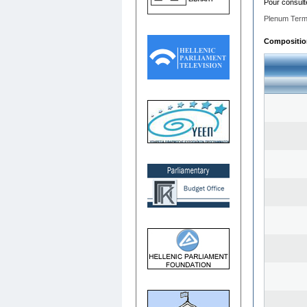
Pour consult
Plenum Term
Composition 