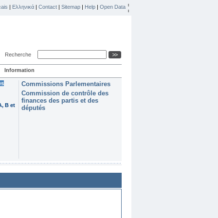
ais
|
Ελληνικά
|
Contact
|
Sitemap
|
Help
|
Open Data
Recherche
Information
es
Commissions Parlementaires
Commission de contrôle des
finances des partis et des
, B et
députés