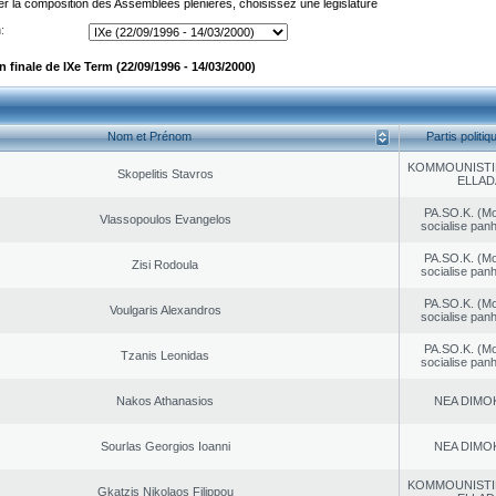
er la composition des Assemblées plénières, choisissez une législature
:
finale de IXe Term (22/09/1996 - 14/03/2000)
Nom et Prénom
Partis politiq
KOMMOUNISTI
Skopelitis Stavros
ELLAD
PA.SO.K. (M
Vlassopoulos Evangelos
socialise panh
PA.SO.K. (M
Zisi Rodoula
socialise panh
PA.SO.K. (M
Voulgaris Alexandros
socialise panh
PA.SO.K. (M
Tzanis Leonidas
socialise panh
Nakos Athanasios
NEA DΙMO
Sourlas Georgios Ioanni
NEA DΙMO
KOMMOUNISTI
Gkatzis Nikolaos Filippou