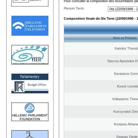
Pour consulter la composition des Assemblées plé
Plenum Term:
Composition finale de IXe Term (22/09/1996 - 
Nom et Prénom
Katsikis Theod
Stavrou Apostolos E
Karatasos Geor
Kouris Leonid
Koliopanos Theo
Kossyvakis Dimi
Kontaxis Athana
Reppas Dimitr