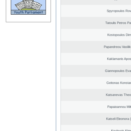
Spyropoulos Rov
Tatoulis Petros Pa
Kostopoulos Dimi
Papandreou Vasilik
Kaklamanis Apos
Giannopoulos Eva
Geitonas Konstan
Katsanevas Theo
Papaioannou Milt
Katseli Eleonora 
Koulouris Kim