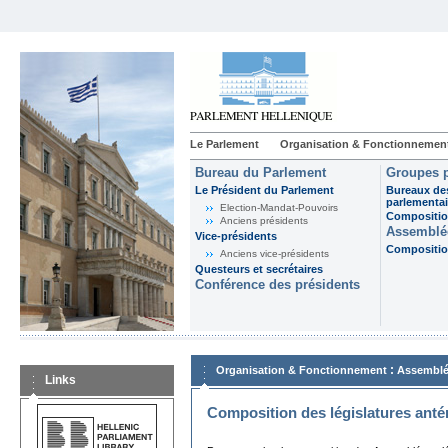
Le Parlement
Organisation & Fonctionnemen
Bureau du Parlement
Groupes p
Le Président du Parlement
Bureaux de
parlementai
Election-Mandat-Pouvoirs
Composition
Anciens présidents
Assemblée
Vice-présidents
Composition
Anciens vice-présidents
Questeurs et secrétaires
Conférence des présidents
:
Organisation & Fonctionnement
Assemblé
Links
Composition des législatures anté