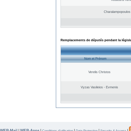
Charalampopoulos 
Remplacements de députés pendant la législ
Nom et Prénom
Verelis Christos
Vyzas Vasileios - Evmenis
WEB-Mail
WEB-Apps
|
|
|
|
|
Conditions d’utilisation
Data Protection
Security & Access